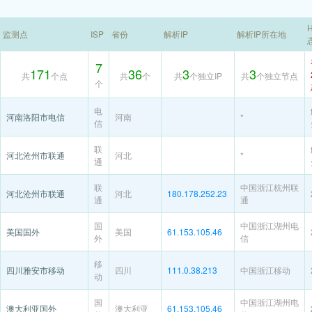
H
监测点
ISP
省份
解析IP
解析IP所在地
7
171
36
3
3
共
个点
共
个
共
个独立IP
共
个独立节点
个
电
河南洛阳市电信
河南
*
信
联
河北沧州市联通
河北
*
通
联
中国浙江杭州联
河北沧州市联通
河北
180.178.252.23
通
通
国
中国浙江湖州电
美国国外
美国
61.153.105.46
外
信
移
四川雅安市移动
四川
111.0.38.213
中国浙江移动
动
国
中国浙江湖州电
澳大利亚国外
澳大利亚
61.153.105.46