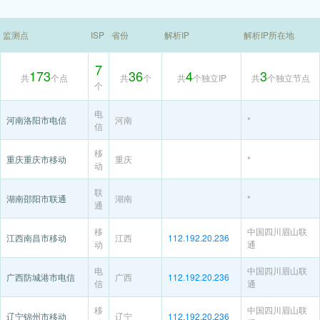
监测点
ISP
省份
解析IP
解析IP所在地
7
173
36
4
3
共
个点
共
个
共
个独立IP
共
个独立节点
个
电
河南洛阳市电信
河南
*
信
移
重庆重庆市移动
重庆
*
动
联
湖南邵阳市联通
湖南
*
通
移
中国四川眉山联
江西南昌市移动
江西
112.192.20.236
动
通
电
中国四川眉山联
广西防城港市电信
广西
112.192.20.236
信
通
移
中国四川眉山联
辽宁锦州市移动
辽宁
112.192.20.236