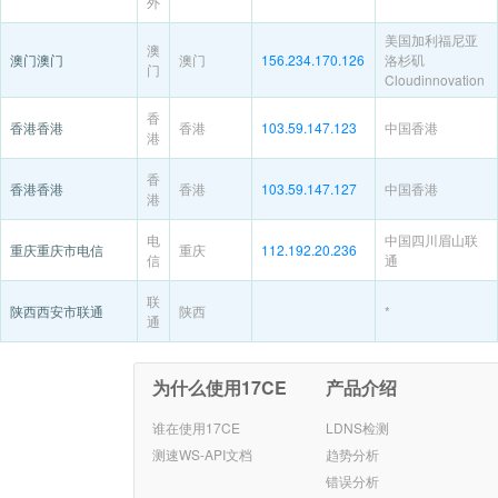
外
美国加利福尼亚
澳
澳门澳门
澳门
156.234.170.126
洛杉矶
门
Cloudinnovation
香
香港香港
香港
103.59.147.123
中国香港
港
香
香港香港
香港
103.59.147.127
中国香港
港
电
中国四川眉山联
重庆重庆市电信
重庆
112.192.20.236
信
通
联
陕西西安市联通
陕西
*
通
为什么使用17CE
产品介绍
谁在使用17CE
LDNS检测
测速WS-API文档
趋势分析
错误分析