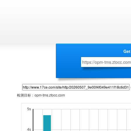
Get
检测目标：
opm-tms.ztocc.com