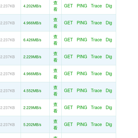
查
GET
PING
Trace
Dig
2.237KB
4.202MB/s
看
查
GET
PING
Trace
Dig
2.237KB
4.966MB/s
看
查
GET
PING
Trace
Dig
2.237KB
6.426MB/s
看
查
GET
PING
Trace
Dig
2.237KB
2.229MB/s
看
查
GET
PING
Trace
Dig
2.237KB
4.966MB/s
看
查
GET
PING
Trace
Dig
2.237KB
4.552MB/s
看
查
GET
PING
Trace
Dig
2.237KB
2.229MB/s
看
查
GET
PING
Trace
Dig
2.237KB
5.202MB/s
看