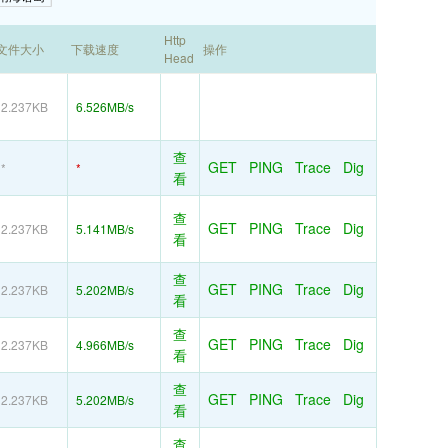
Http
文件大小
下载速度
操作
Head
2.237KB
6.526MB/s
查
GET
PING
Trace
Dig
*
*
看
查
GET
PING
Trace
Dig
2.237KB
5.141MB/s
看
查
GET
PING
Trace
Dig
2.237KB
5.202MB/s
看
查
GET
PING
Trace
Dig
2.237KB
4.966MB/s
看
查
GET
PING
Trace
Dig
2.237KB
5.202MB/s
看
查