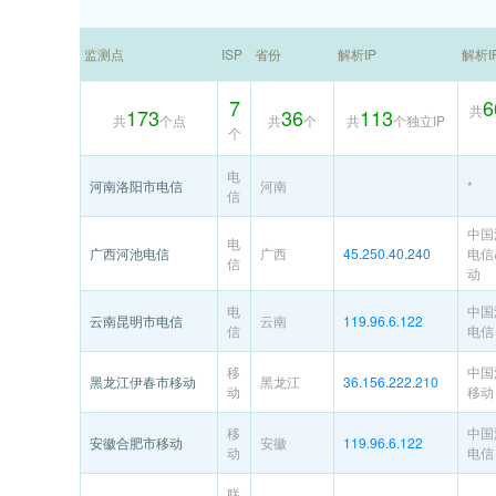
监测点
ISP
省份
解析IP
解析I
7
6
共
173
36
113
共
个点
共
个
共
个独立IP
个
电
河南洛阳市电信
河南
*
信
中国
电
广西河池电信
广西
45.250.40.240
电信
信
动
电
中国
云南昆明市电信
云南
119.96.6.122
信
电信
移
中国
黑龙江伊春市移动
黑龙江
36.156.222.210
动
移动
移
中国
安徽合肥市移动
安徽
119.96.6.122
动
电信
联