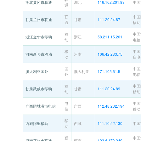
湖北黄冈市联通
湖北
116.162.201.83
中国
通
联
中国
甘肃兰州市联通
甘肃
111.20.24.87
通
移动
移
中国
浙江金华市移动
浙江
58.211.15.201
动
电信
移
中国
河南新乡市移动
河南
106.42.233.75
动
店电
国
中国
澳大利亚国外
澳大利亚
171.105.61.5
外
电信
移
中国
甘肃武威市移动
甘肃
111.20.24.89
动
移动
电
中国
广西防城港市电信
广西
112.48.232.194
信
移动
移
西藏阿里移动
西藏
111.10.52.130
中国
动
联
中国
河南郑州市联通
河南
123.6.173.249