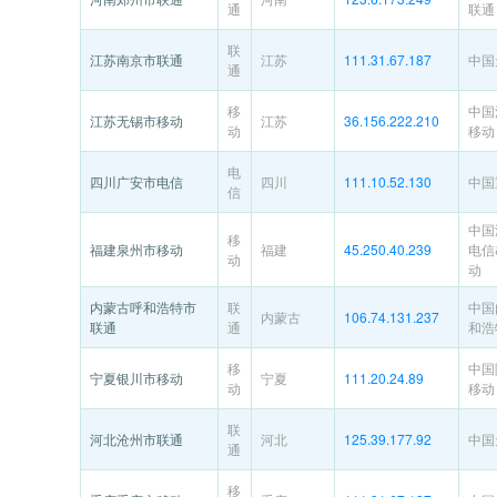
通
联通
联
江苏南京市联通
江苏
111.31.67.187
中国
通
移
中国
江苏无锡市移动
江苏
36.156.222.210
动
移动
电
四川广安市电信
四川
111.10.52.130
中国
信
中国
移
福建泉州市移动
福建
45.250.40.239
电信
动
动
内蒙古呼和浩特市
联
中国
内蒙古
106.74.131.237
联通
通
和浩
移
中国
宁夏银川市移动
宁夏
111.20.24.89
动
移动
联
河北沧州市联通
河北
125.39.177.92
中国
通
移