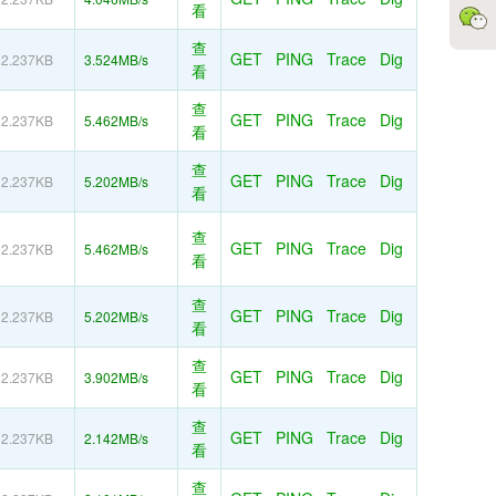
看
查
GET
PING
Trace
Dig
2.237KB
3.524MB/s
看
查
GET
PING
Trace
Dig
2.237KB
5.462MB/s
看
查
GET
PING
Trace
Dig
2.237KB
5.202MB/s
看
查
GET
PING
Trace
Dig
2.237KB
5.462MB/s
看
查
GET
PING
Trace
Dig
2.237KB
5.202MB/s
看
查
GET
PING
Trace
Dig
2.237KB
3.902MB/s
看
查
GET
PING
Trace
Dig
2.237KB
2.142MB/s
看
查