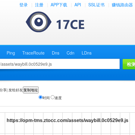
登录
|
注册
|
APP下载
|
API
|
SSL证书
|
赚钱路由器
Ping
TraceRoute
Dns
Cdn
LDns
分享| 发给好友
时间
速度