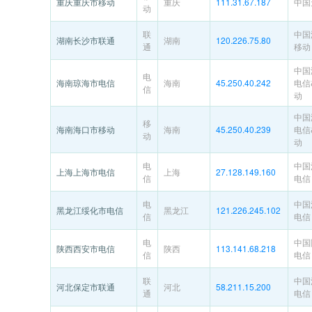
重庆重庆市移动
重庆
111.31.67.187
中国
动
联
中国
湖南长沙市联通
湖南
120.226.75.80
通
移动
中国
电
海南琼海市电信
海南
45.250.40.242
电信
信
动
中国
移
海南海口市移动
海南
45.250.40.239
电信
动
动
电
中国
上海上海市电信
上海
27.128.149.160
信
电信
电
中国
黑龙江绥化市电信
黑龙江
121.226.245.102
信
电信
电
中国
陕西西安市电信
陕西
113.141.68.218
信
电信
联
中国
河北保定市联通
河北
58.211.15.200
通
电信