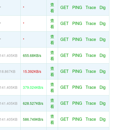
查
GET
PING
Trace
Dig
*
*
看
查
GET
PING
Trace
Dig
*
*
看
查
GET
PING
Trace
Dig
*
*
看
查
GET
PING
Trace
Dig
141.405KB
655.68KB/s
看
查
GET
PING
Trace
Dig
18.867KB
15.392KB/s
看
查
GET
PING
Trace
Dig
141.405KB
379.024KB/s
看
查
GET
PING
Trace
Dig
141.405KB
628.527KB/s
看
查
GET
PING
Trace
Dig
141.405KB
586.749KB/s
看