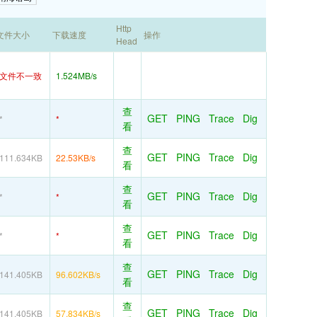
Http
文件大小
下载速度
操作
Head
文件不一致
1.524MB/s
查
GET
PING
Trace
Dig
*
*
看
查
GET
PING
Trace
Dig
111.634KB
22.53KB/s
看
查
GET
PING
Trace
Dig
*
*
看
查
GET
PING
Trace
Dig
*
*
看
查
GET
PING
Trace
Dig
141.405KB
96.602KB/s
看
查
GET
PING
Trace
Dig
141.405KB
57.834KB/s