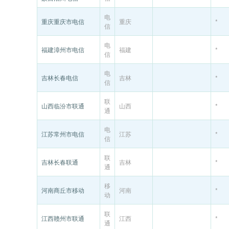
电
重庆重庆市电信
重庆
*
信
电
福建漳州市电信
福建
*
信
电
吉林长春电信
吉林
*
信
联
山西临汾市联通
山西
*
通
电
江苏常州市电信
江苏
*
信
联
吉林长春联通
吉林
*
通
移
河南商丘市移动
河南
*
动
联
江西赣州市联通
江西
*
通