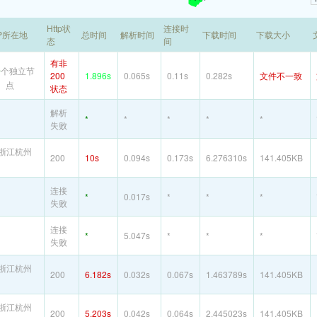
Http状
连接时
P所在地
总时间
解析时间
下载时间
下载大小
态
间
有非
5
个独立节
200
1.896s
0.065s
0.11s
0.282s
文件不一致
点
状态
解析
*
*
*
*
*
失败
浙江杭州
200
10s
0.094s
0.173s
6.276310s
141.405KB
连接
*
0.017s
*
*
*
失败
连接
*
5.047s
*
*
*
失败
浙江杭州
200
6.182s
0.032s
0.067s
1.463789s
141.405KB
浙江杭州
200
5.203s
0.042s
0.064s
2.445023s
141.405KB