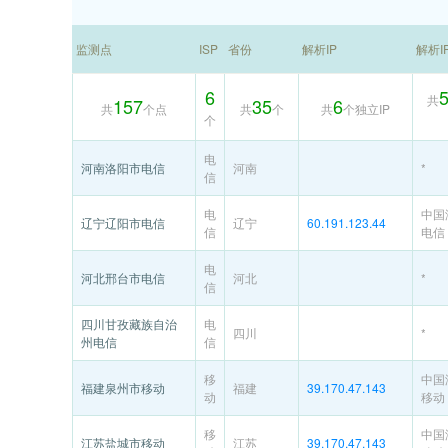
监测点
ISP
省份
解析IP
解析I
6
共
157
35
6
共
个点
共
个
共
个独立IP
个
电
河南洛阳市电信
河南
*
信
电
中国
辽宁辽阳市电信
辽宁
60.191.123.44
信
电信
电
河北邢台市电信
河北
*
信
四川甘孜藏族自治
电
四川
*
州电信
信
移
中国
福建泉州市移动
福建
39.170.47.143
动
移动
移
中国
江苏盐城市移动
江苏
39.170.47.143