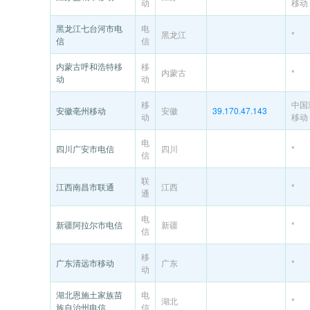
动
移动
黑龙江七台河市电
电
黑龙江
*
信
信
内蒙古呼和浩特移
移
内蒙古
*
动
动
移
中国
安徽亳州移动
安徽
39.170.47.143
动
移动
电
四川广安市电信
四川
*
信
联
江西南昌市联通
江西
*
通
电
新疆阿拉尔市电信
新疆
*
信
移
广东清远市移动
广东
*
动
湖北恩施土家族苗
电
湖北
*
族自治州电信
信