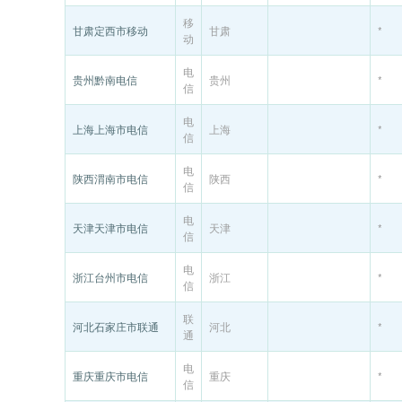
移
甘肃定西市移动
甘肃
*
动
电
贵州黔南电信
贵州
*
信
电
上海上海市电信
上海
*
信
电
陕西渭南市电信
陕西
*
信
电
天津天津市电信
天津
*
信
电
浙江台州市电信
浙江
*
信
联
河北石家庄市联通
河北
*
通
电
重庆重庆市电信
重庆
*
信