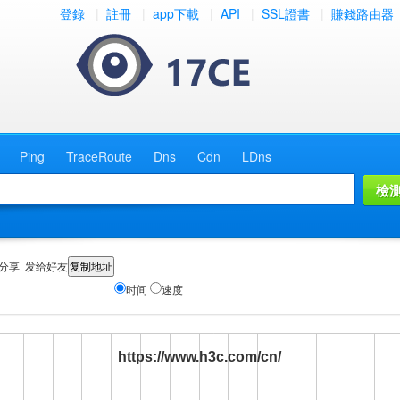
登錄
|
註冊
|
app下載
|
API
|
SSL證書
|
賺錢路由器
Ping
TraceRoute
Dns
Cdn
LDns
分享| 发给好友
时间
速度