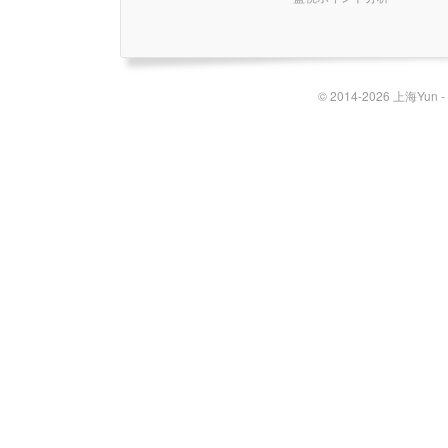
© 2014-2026 上海Yun 