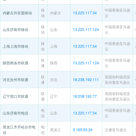
移
中国香港亚马逊
内蒙古兴安盟移动
内蒙古
13.225.117.54
动
云
移
中国香港亚马逊
山东济南市移动
山东
13.225.117.124
动
云
移
中国香港亚马逊
上海上海市移动
上海
13.225.117.54
动
云
联
中国香港亚马逊
陕西商洛市联通
陕西
13.225.117.124
通
云
联
美国加利福尼亚
河北沧州市联通
河北
18.238.192.111
通
圣何塞亚马逊云
联
美国加利福尼亚
辽宁营口市联通
辽宁
18.238.192.77
通
圣何塞亚马逊云
电
中国香港亚马逊
山东济南市电信
山东
13.225.117.54
信
云
黑龙江齐齐哈尔市电
电
黑龙江
3.165.63.24
泛播亚马逊云
信
信