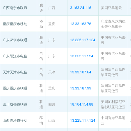
联
广西南宁市联通
广西
3.163.24.116
美国亚马逊云
通
移
印度泰米尔纳德
重庆重庆市移动
重庆
13.33.183.78
动
金奈亚马逊云
联
中国香港亚马逊
广东深圳市联通
广东
13.225.117.124
通
云
电
中国香港亚马逊
广东阳江市电信
广东
13.225.117.54
信
云
电
法国法兰西岛巴
天津天津市电信
天津
13.33.187.64
信
黎亚马逊云
联
法国法兰西岛巴
重庆重庆市联通
重庆
13.33.187.99
通
黎亚马逊云
联
美国加利福尼亚
四川成都市联通
四川
18.164.154.88
通
洛杉矶亚马逊云
移
中国香港亚马逊
山西临汾市移动
山西
13.225.117.124
动
云