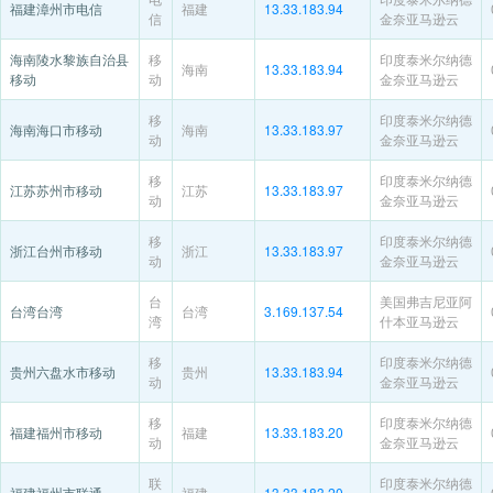
福建漳州市电信
福建
13.33.183.94
信
金奈亚马逊云
海南陵水黎族自治县
移
印度泰米尔纳德
海南
13.33.183.94
移动
动
金奈亚马逊云
移
印度泰米尔纳德
海南海口市移动
海南
13.33.183.97
动
金奈亚马逊云
移
印度泰米尔纳德
江苏苏州市移动
江苏
13.33.183.97
动
金奈亚马逊云
移
印度泰米尔纳德
浙江台州市移动
浙江
13.33.183.97
动
金奈亚马逊云
台
美国弗吉尼亚阿
台湾台湾
台湾
3.169.137.54
湾
什本亚马逊云
移
印度泰米尔纳德
贵州六盘水市移动
贵州
13.33.183.94
动
金奈亚马逊云
移
印度泰米尔纳德
福建福州市移动
福建
13.33.183.20
动
金奈亚马逊云
联
印度泰米尔纳德
福建福州市联通
福建
13.33.183.20