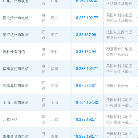
广东广州市联通
广东
18.164.154.42
通
洛杉矶亚马逊云
电
美国加利福尼亚
河北沧州市电信
河北
18.238.192.77
信
圣何塞亚马逊云
联
法国法兰西岛巴
浙江杭州市联通
浙江
13.33.187.99
通
黎亚马逊云
电
印度泰米尔纳德
吉林长春电信
吉林
13.33.183.94
信
金奈亚马逊云
电
美国加利福尼亚
福建厦门市电信
福建
18.238.192.77
信
圣何塞亚马逊云
联
海南海口市联通
海南
18.67.233.67
美国亚马逊云
通
联
美国加利福尼亚
上海上海市联通
上海
18.164.154.42
通
洛杉矶亚马逊云
移
美国加利福尼亚
北京移动
北京
18.238.192.77
动
圣何塞亚马逊云
电
美国加利福尼亚
贵州遵义市电信
贵州
18.238.192.77