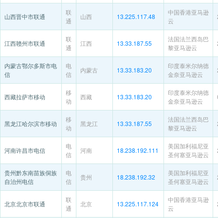
联
中国香港亚马逊
山西晋中市联通
山西
13.225.117.48
通
云
联
法国法兰西岛巴
江西赣州市联通
江西
13.33.187.55
通
黎亚马逊云
内蒙古鄂尔多斯市电
电
印度泰米尔纳德
内蒙古
13.33.183.20
信
信
金奈亚马逊云
移
印度泰米尔纳德
西藏拉萨市移动
西藏
13.33.183.20
动
金奈亚马逊云
移
法国法兰西岛巴
黑龙江哈尔滨市移动
黑龙江
13.33.187.55
动
黎亚马逊云
电
美国加利福尼亚
河南许昌市电信
河南
18.238.192.111
信
圣何塞亚马逊云
贵州黔东南苗族侗族
电
美国加利福尼亚
贵州
18.238.192.32
自治州电信
信
圣何塞亚马逊云
联
中国香港亚马逊
北京北京市联通
北京
13.225.117.124
通
云