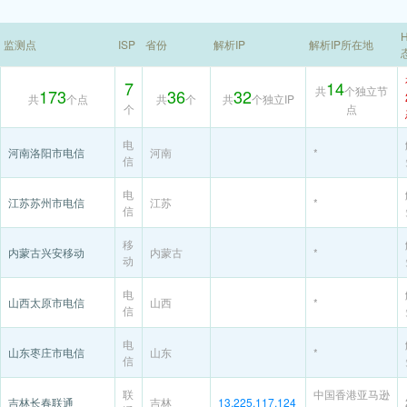
H
监测点
ISP
省份
解析IP
解析IP所在地
7
14
共
个独立节
173
36
32
共
个点
共
个
共
个独立IP
个
点
电
河南洛阳市电信
河南
*
信
电
江苏苏州市电信
江苏
*
信
移
内蒙古兴安移动
内蒙古
*
动
电
山西太原市电信
山西
*
信
电
山东枣庄市电信
山东
*
信
联
中国香港亚马逊
吉林长春联通
吉林
13.225.117.124