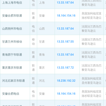
电
法国法兰西岛巴
上海上海市电信
上海
13.33.187.64
信
黎亚马逊云
联
美国加利福尼亚
安徽合肥市联通
安徽
18.164.154.16
通
洛杉矶亚马逊云
电
法国法兰西岛巴
山西朔州市电信
山西
13.33.187.64
信
黎亚马逊云
移
法国法兰西岛巴
甘肃兰州市移动
甘肃
13.33.187.55
动
黎亚马逊云
联
法国法兰西岛巴
青海西宁市联通
青海
13.33.187.64
通
黎亚马逊云
联
法国法兰西岛巴
重庆重庆市联通
重庆
13.33.187.72
通
黎亚马逊云
联
美国加利福尼亚
河北石家庄市联通
河北
18.238.192.32
通
圣何塞亚马逊云
电
美国加利福尼亚
安徽合肥电信
安徽
18.164.154.16
信
洛杉矶亚马逊云
联
美国加利福尼亚