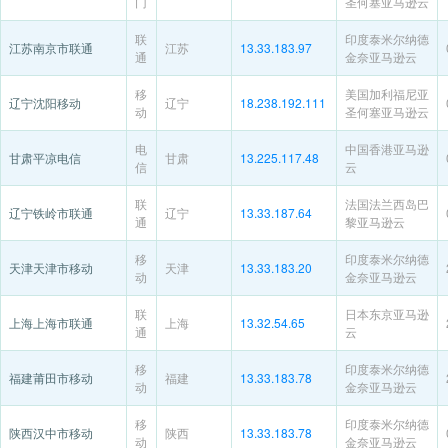
门
圣何塞亚马逊云
联
印度泰米尔纳德
江苏南京市联通
江苏
13.33.183.97
通
金奈亚马逊云
移
美国加利福尼亚
辽宁沈阳移动
辽宁
18.238.192.111
动
圣何塞亚马逊云
电
中国香港亚马逊
甘肃平凉电信
甘肃
13.225.117.48
信
云
联
法国法兰西岛巴
辽宁铁岭市联通
辽宁
13.33.187.64
通
黎亚马逊云
移
印度泰米尔纳德
天津天津市移动
天津
13.33.183.20
动
金奈亚马逊云
联
日本东京亚马逊
上海上海市联通
上海
13.32.54.65
通
云
移
印度泰米尔纳德
福建莆田市移动
福建
13.33.183.78
动
金奈亚马逊云
移
印度泰米尔纳德
陕西汉中市移动
陕西
13.33.183.78
动
金奈亚马逊云