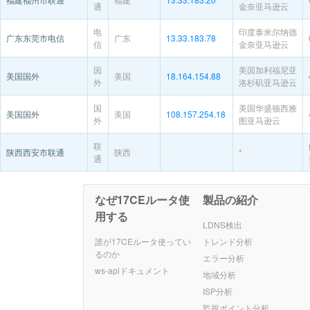
通
金奈亚马逊云
电
印度泰米尔纳德
广东东莞市电信
广东
13.33.183.78
信
金奈亚马逊云
国
美国加利福尼亚
美国国外
美国
18.164.154.88
外
洛杉矶亚马逊云
国
美国华盛顿西雅
美国国外
美国
108.157.254.18
外
图亚马逊云
联
陕西西安市联通
陕西
*
通
なぜ17CEルータ使
製品の紹介
用する
LDNS検出
誰が17CEルータ使ってい
トレンド分析
るのか
エラー分析
ws-apiドキュメント
地域分析
ISP分析
監視ポイント分析