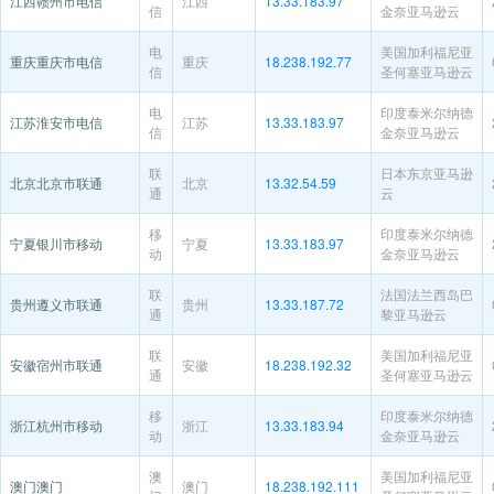
江西赣州市电信
江西
13.33.183.97
信
金奈亚马逊云
电
美国加利福尼亚
重庆重庆市电信
重庆
18.238.192.77
信
圣何塞亚马逊云
电
印度泰米尔纳德
江苏淮安市电信
江苏
13.33.183.97
信
金奈亚马逊云
联
日本东京亚马逊
北京北京市联通
北京
13.32.54.59
通
云
移
印度泰米尔纳德
宁夏银川市移动
宁夏
13.33.183.97
动
金奈亚马逊云
联
法国法兰西岛巴
贵州遵义市联通
贵州
13.33.187.72
通
黎亚马逊云
联
美国加利福尼亚
安徽宿州市联通
安徽
18.238.192.32
通
圣何塞亚马逊云
移
印度泰米尔纳德
浙江杭州市移动
浙江
13.33.183.94
动
金奈亚马逊云
澳
美国加利福尼亚
澳门澳门
澳门
18.238.192.111