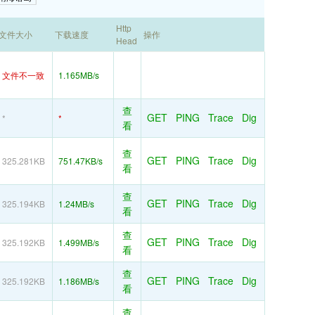
Http
文件大小
下载速度
操作
Head
文件不一致
1.165MB/s
查
GET
PING
Trace
Dig
*
*
看
查
GET
PING
Trace
Dig
325.281KB
751.47KB/s
看
查
GET
PING
Trace
Dig
325.194KB
1.24MB/s
看
查
GET
PING
Trace
Dig
325.192KB
1.499MB/s
看
查
GET
PING
Trace
Dig
325.192KB
1.186MB/s
看
查