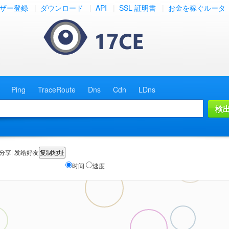
ザー登録
|
ダウンロード
|
API
|
SSL 証明書
|
お金を稼ぐルータ
Ping
TraceRoute
Dns
Cdn
LDns
分享| 发给好友
时间
速度