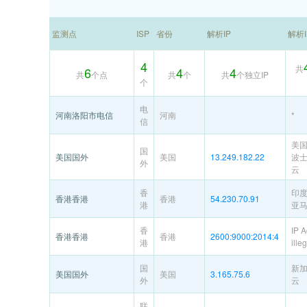
监测点
ISP
省份
解析IP
解析
4
共
6
4
4
共
个点
共
个
共
个独立IP
个
电
河南洛阳市电信
河南
*
信
美
国
美国国外
美国
13.249.182.22
波
外
云
香
印
香港香港
香港
54.230.70.91
港
亚
香
IP 
香港香港
香港
2600:9000:2014:4
港
ille
国
新
美国国外
美国
3.165.75.6
外
云
联