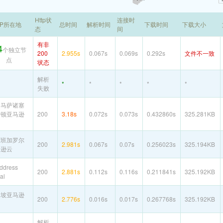
Http状
连接时
IP所在地
总时间
解析时间
下载时间
下载大小
态
间
有非
4
个独立节
200
2.955s
0.067s
0.069s
0.292s
文件不一致
点
状态
解析
*
*
*
*
*
失败
国马萨诸塞
士顿亚马逊
200
3.18s
0.072s
0.073s
0.432860s
325.281KB
度班加罗尔
200
2.981s
0.067s
0.07s
0.256023s
325.194KB
马逊云
Address
200
2.881s
0.112s
0.116s
0.211841s
325.192KB
gal
加坡亚马逊
200
2.776s
0.016s
0.017s
0.267768s
325.192KB
解析