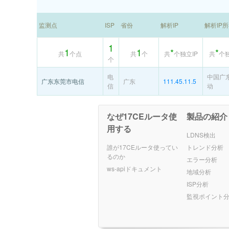
监测点
ISP
省份
解析IP
解析IP
1
1
1
*
*
共
个点
共
个
共
个独立IP
共
个
个
电
中国广
广东东莞市电信
广东
111.45.11.5
信
动
なぜ17CEルータ使
製品の紹介
用する
LDNS検出
誰が17CEルータ使ってい
トレンド分析
るのか
エラー分析
ws-apiドキュメント
地域分析
ISP分析
監視ポイント