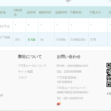
Http状
所在地
总时间
解析时间
连接时间
下载时间
下载大小
态
*
*
*
*
*
*
*
独立节点
东广州移
301
0.12s
0s
0.008s
0.086220s
57B
弊社について
お問い合わせ
17CEルータについて
Email：yiqice@qq.com
サイト地図
QQ：2253556988
ブログ
17CE監視技術：
181028504
17CEルータグループ：
468678952/325564051
1
分析
Tel：021-63355191