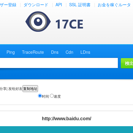
ザー登録
|
ダウンロード
|
API
|
SSL 証明書
|
お金を稼ぐルータ
Ping
TraceRoute
Dns
Cdn
LDns
分享| 发给好友
时间
速度