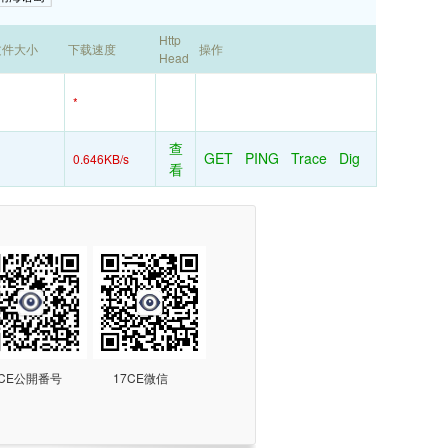
Http
文件大小
下载速度
操作
Head
*
查
GET
PING
Trace
Dig
0.646KB/s
看
7CE公開番号
17CE微信