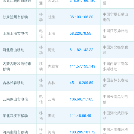
黑龙江鸡西市联通
黑龙江
218.61.166.180
通
通
移
中国宁夏石嘴山
甘肃兰州市移动
甘肃
36.103.166.20
动
电信
电
中国江苏扬州电
上海上海市电信
上海
58.220.78.55
信
信
移
中国河北衡水联
河北唐山移动
河北
61.182.142.22
动
通
内蒙古呼和浩特市
移
中国内蒙古鄂尔
内蒙古
111.57.155.149
移动
动
多斯移动
移
中国吉林长春电
吉林长春移动
吉林
45.116.209.89
动
信
电
中国云南昆明电
云南保山市电信
云南
106.60.71.165
信
信
移
中国湖北武汉移
湖北武汉市移动
湖北
111.48.66.49
动
动
移
中国河南郑州移
河南南阳市移动
河南
183.205.181.72