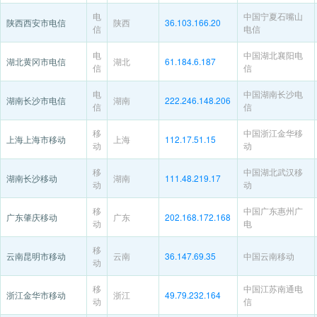
电
中国宁夏石嘴山
陕西西安市电信
陕西
36.103.166.20
信
电信
电
中国湖北襄阳电
湖北黄冈市电信
湖北
61.184.6.187
信
信
电
中国湖南长沙电
湖南长沙市电信
湖南
222.246.148.206
信
信
移
中国浙江金华移
上海上海市移动
上海
112.17.51.15
动
动
移
中国湖北武汉移
湖南长沙移动
湖南
111.48.219.17
动
动
移
中国广东惠州广
广东肇庆移动
广东
202.168.172.168
动
电
移
云南昆明市移动
云南
36.147.69.35
中国云南移动
动
移
中国江苏南通电
浙江金华市移动
浙江
49.79.232.164
动
信