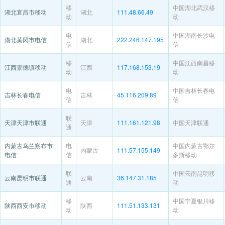
移
中国湖北武汉移
湖北宜昌市移动
湖北
111.48.66.49
动
动
电
中国湖南长沙电
湖北黄冈市电信
湖北
222.246.147.195
信
信
移
中国江西南昌移
江西景德镇移动
江西
117.168.153.19
动
动
电
中国吉林长春电
吉林长春电信
吉林
45.116.209.89
信
信
联
天津天津市联通
天津
111.161.121.98
中国天津联通
通
内蒙古乌兰察布市
电
中国内蒙古鄂尔
内蒙古
111.57.155.149
电信
信
多斯移动
联
中国云南昆明移
云南昆明市联通
云南
36.147.31.185
通
动
移
中国宁夏银川移
陕西西安市移动
陕西
111.51.133.131
动
动