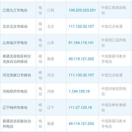
电
中国江西南昌电
江西九江市电信
江西
106.225.223.251
信
信
移
北京北京市移动
北京
111.132.32.107
中国北京铁通
动
电
中国浙江温州电
山东临沂市电信
山东
61.164.116.141
信
信
新疆克孜勒苏柯尔
移
中国新疆乌鲁木
新疆
49.119.121.202
克孜自治州移动
动
齐电信
移
河北张家口市移动
河北
111.132.32.107
中国北京铁通
动
电
中国河南安阳电
河南郑州市电信
河南
1.194.195.19
信
信
移
中国吉林长春移
辽宁锦州市移动
辽宁
111.27.123.18
动
动
新疆昌吉回族自治
电
中国新疆乌鲁木
新疆
49.119.121.202
州电信
信
齐电信