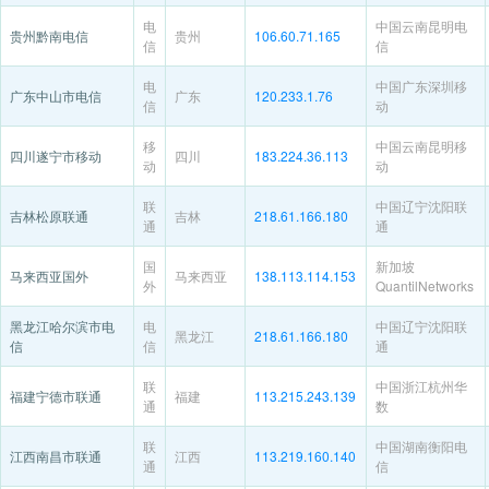
电
中国云南昆明电
贵州黔南电信
贵州
106.60.71.165
信
信
电
中国广东深圳移
广东中山市电信
广东
120.233.1.76
信
动
移
中国云南昆明移
四川遂宁市移动
四川
183.224.36.113
动
动
联
中国辽宁沈阳联
吉林松原联通
吉林
218.61.166.180
通
通
国
新加坡
马来西亚国外
马来西亚
138.113.114.153
外
QuantilNetworks
黑龙江哈尔滨市电
电
中国辽宁沈阳联
黑龙江
218.61.166.180
信
信
通
联
中国浙江杭州华
福建宁德市联通
福建
113.215.243.139
通
数
联
中国湖南衡阳电
江西南昌市联通
江西
113.219.160.140
通
信