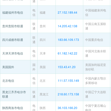
通
电
中国福建泉州电
福建福州市电信
福建
27.152.189.44
信
信
联
中国云南玉溪联
贵州贵阳市联通
贵州
14.205.42.138
通
通
联
四川成都市联通
四川
183.66.109.173
中国重庆电信
通
电
中国河北衡水联
天津天津市电信
天津
61.182.142.22
信
通
国
美国加利福尼亚
美国国外
美国
153.43.41.20
外
洛杉矶
电
中国内蒙古鄂尔
北京电信
北京
111.57.155.149
信
多斯移动
黑龙江齐齐哈尔市
联
中国辽宁大连联
黑龙江
218.60.173.158
联通
通
通
电
中国宁夏石嘴山
陕西商洛市电信
陕西
36.103.166.20
信
电信