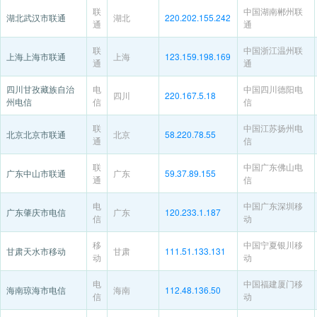
联
中国湖南郴州联
湖北武汉市联通
湖北
220.202.155.242
通
通
联
中国浙江温州联
上海上海市联通
上海
123.159.198.169
通
通
四川甘孜藏族自治
电
中国四川德阳电
四川
220.167.5.18
州电信
信
信
联
中国江苏扬州电
北京北京市联通
北京
58.220.78.55
通
信
联
中国广东佛山电
广东中山市联通
广东
59.37.89.155
通
信
电
中国广东深圳移
广东肇庆市电信
广东
120.233.1.187
信
动
移
中国宁夏银川移
甘肃天水市移动
甘肃
111.51.133.131
动
动
电
中国福建厦门移
海南琼海市电信
海南
112.48.136.50
信
动