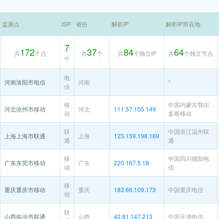
监测点
ISP
省份
解析IP
解析IP所在地
7
172
37
84
64
共
个点
共
个
共
个独立IP
共
个独立节点
个
电
河南洛阳市电信
河南
*
信
移
中国内蒙古鄂尔
河北沧州市移动
河北
111.57.155.149
动
多斯移动
联
中国浙江温州联
上海上海市联通
上海
123.159.198.169
通
通
移
中国四川德阳电
广东东莞市移动
广东
220.167.5.18
动
信
移
重庆重庆市移动
重庆
183.66.109.173
中国重庆电信
动
联
山西临汾市联通
山西
42.81.147.213
中国天津电信