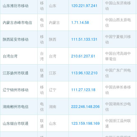
移
中国山东济南移
山东潍坊市移动
山东
120.221.97.241
动
动
电
中国山西太原电
内蒙古赤峰市电信
内蒙古
1.71.14.58
信
信
移
中国宁夏银川移
陕西延安市移动
陕西
111.51.133.131
动
动
台
中国台湾高雄中
台湾台湾
台湾
210.61.207.61
湾
華電信
联
中国广东广州电
江苏扬州市联通
江苏
113.96.132.210
通
信
移
中国吉林长春移
辽宁锦州市移动
辽宁
111.27.123.18
动
动
电
中国湖南长沙电
湖南郴州市电信
湖南
222.246.148.206
信
信
联
中国浙江温州联
山东烟台市联通
山东
123.159.198.169
通
通