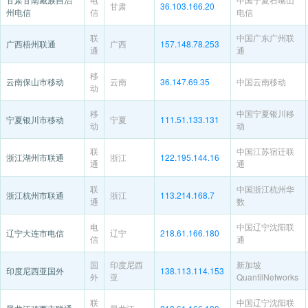
甘肃
36.103.166.20
州电信
信
电信
联
中国广东广州联
广西梧州联通
广西
157.148.78.253
通
通
移
云南保山市移动
云南
36.147.69.35
中国云南移动
动
移
中国宁夏银川移
宁夏银川市移动
宁夏
111.51.133.131
动
动
联
中国江苏宿迁联
浙江湖州市联通
浙江
122.195.144.16
通
通
联
中国浙江杭州华
浙江杭州市联通
浙江
113.214.168.7
通
数
电
中国辽宁沈阳联
辽宁大连市电信
辽宁
218.61.166.180
信
通
国
印度尼西
新加坡
印度尼西亚国外
138.113.114.153
外
亚
QuantilNetworks
联
中国辽宁沈阳联