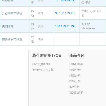
港
圣何塞
移
中国江苏镇江移
江苏南京市移动
江苏
36.156.173.115
动
动
国
新加坡
美国国外
美国
138.113.21.138
外
Meteverse
联
陕西西安市联通
陕西
*
通
為什麽使用17CE
產品介紹
誰在使用17CE
LDNS檢測
測速WS-API文檔
趨勢分析
錯誤分析
區域分析
ISP分析
監測點分析