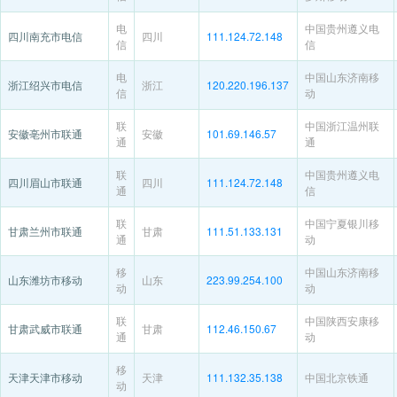
电
中国贵州遵义电
四川南充市电信
四川
111.124.72.148
信
信
电
中国山东济南移
浙江绍兴市电信
浙江
120.220.196.137
信
动
联
中国浙江温州联
安徽亳州市联通
安徽
101.69.146.57
通
通
联
中国贵州遵义电
四川眉山市联通
四川
111.124.72.148
通
信
联
中国宁夏银川移
甘肃兰州市联通
甘肃
111.51.133.131
通
动
移
中国山东济南移
山东潍坊市移动
山东
223.99.254.100
动
动
联
中国陕西安康移
甘肃武威市联通
甘肃
112.46.150.67
通
动
移
天津天津市移动
天津
111.132.35.138
中国北京铁通
动