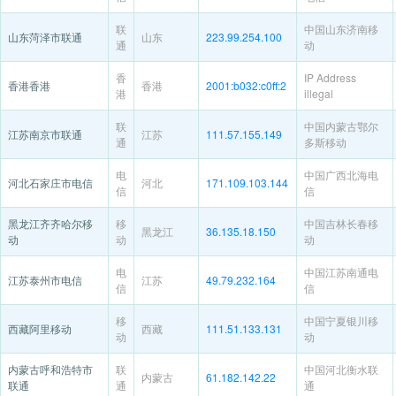
联
中国山东济南移
山东菏泽市联通
山东
223.99.254.100
通
动
香
IP Address
香港香港
香港
2001:b032:c0ff:2
港
illegal
联
中国内蒙古鄂尔
江苏南京市联通
江苏
111.57.155.149
通
多斯移动
电
中国广西北海电
河北石家庄市电信
河北
171.109.103.144
信
信
黑龙江齐齐哈尔移
移
中国吉林长春移
黑龙江
36.135.18.150
动
动
动
电
中国江苏南通电
江苏泰州市电信
江苏
49.79.232.164
信
信
移
中国宁夏银川移
西藏阿里移动
西藏
111.51.133.131
动
动
内蒙古呼和浩特市
联
中国河北衡水联
内蒙古
61.182.142.22
联通
通
通