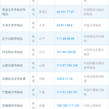
动
动
黑龙江齐齐哈尔市
电
中国黑龙江哈尔
黑龙江
42.101.77.37
电信
信
滨电信
电
天津天津市电信
天津
42.81.148.6
中国天津电信
信
电
中国湖北武汉移
辽宁沈阳市电信
辽宁
111.48.66.49
信
动
电
中国河北石家庄
河北邢台市电信
河北
101.96.159.59
信
电信
移
中国内蒙古鄂尔
山西吕梁市移动
山西
111.57.155.149
动
多斯移动
联
中国河南郑州联
河南驻马店市联通
河南
123.6.17.19
通
通
移
中国宁夏银川移
宁夏银川市移动
宁夏
111.51.133.131
动
动
移
安徽滁州市移动
安徽
180.163.117.104
中国上海电信
动