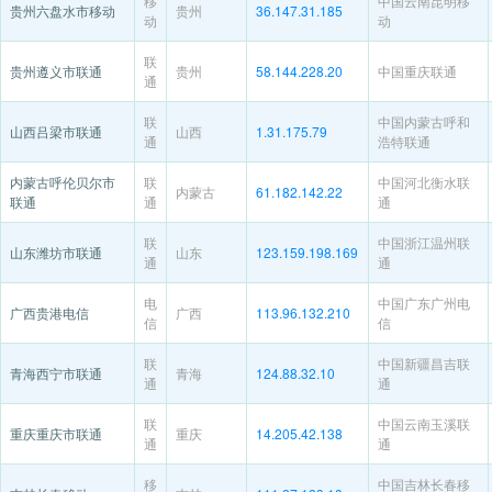
移
中国云南昆明移
贵州六盘水市移动
贵州
36.147.31.185
动
动
联
贵州遵义市联通
贵州
58.144.228.20
中国重庆联通
通
联
中国内蒙古呼和
山西吕梁市联通
山西
1.31.175.79
通
浩特联通
内蒙古呼伦贝尔市
联
中国河北衡水联
内蒙古
61.182.142.22
联通
通
通
联
中国浙江温州联
山东潍坊市联通
山东
123.159.198.169
通
通
电
中国广东广州电
广西贵港电信
广西
113.96.132.210
信
信
联
中国新疆昌吉联
青海西宁市联通
青海
124.88.32.10
通
通
联
中国云南玉溪联
重庆重庆市联通
重庆
14.205.42.138
通
通
移
中国吉林长春移