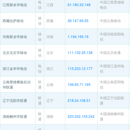
电
中国江西景德镇
江西新余市电信
江西
61.180.32.148
信
电信
移
西藏拉萨移动
西藏
36.147.69.35
中国云南移动
动
移
中国河南安阳电
河南新乡市移动
河南
1.194.195.19
动
信
移
北京北京市移动
北京
111.132.35.138
中国北京铁通
动
电
中国浙江温州电
浙江金华市电信
浙江
115.223.12.177
信
信
云南楚雄彝族自治
联
中国云南昆明电
云南
106.60.71.165
州联通
通
信
联
中国辽宁沈阳联
辽宁沈阳市联通
辽宁
218.24.108.51
通
通
联
中国湖南郴州联
湖南郴州市联通
湖南
220.202.155.242
通
通
移