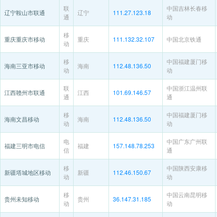
联
中国吉林长春移
辽宁鞍山市联通
辽宁
111.27.123.18
通
动
移
重庆重庆市移动
重庆
111.132.32.107
中国北京铁通
动
移
中国福建厦门移
海南三亚市移动
海南
112.48.136.50
动
动
联
中国浙江温州联
江西赣州市联通
江西
101.69.146.57
通
通
移
中国福建厦门移
海南文昌移动
海南
112.48.136.50
动
动
电
中国广东广州联
福建三明市电信
福建
157.148.78.253
信
通
移
中国陕西安康移
新疆塔城地区移动
新疆
112.46.150.67
动
动
移
中国云南昆明移
贵州未知移动
贵州
36.147.31.185
动
动