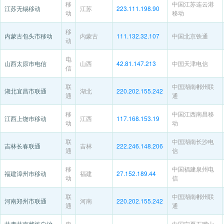
移
中国江苏连云港
江苏无锡移动
江苏
223.111.198.90
动
移动
移
内蒙古包头市移动
内蒙古
111.132.32.107
中国北京铁通
动
电
山西太原市电信
山西
42.81.147.213
中国天津电信
信
联
中国湖南郴州联
湖北宜昌市联通
湖北
220.202.155.242
通
通
移
中国江西南昌移
江西上饶市移动
江西
117.168.153.19
动
动
联
中国湖南长沙电
吉林长春联通
吉林
222.246.148.206
通
信
移
中国福建泉州电
福建漳州市移动
福建
27.152.189.44
动
信
联
中国湖南郴州联
河南郑州市联通
河南
220.202.155.242
通
通
甘肃甘南藏族自治
电
中国宁夏石嘴山