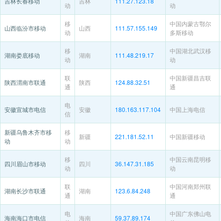
吉林长春移动
吉林
111.27.123.18
动
动
移
中国内蒙古鄂尔
山西临汾市移动
山西
111.57.155.149
动
多斯移动
移
中国湖北武汉移
湖南娄底移动
湖南
111.48.219.17
动
动
联
中国新疆昌吉联
陕西渭南市联通
陕西
124.88.32.51
通
通
电
安徽宣城市电信
安徽
180.163.117.104
中国上海电信
信
新疆乌鲁木齐市移
移
新疆
221.181.52.11
中国新疆移动
动
动
移
中国云南昆明移
四川眉山市移动
四川
36.147.31.185
动
动
联
中国河南郑州联
湖南长沙市联通
湖南
123.6.84.248
通
通
电
中国广东佛山电
海南海口市电信
海南
59.37.89.174