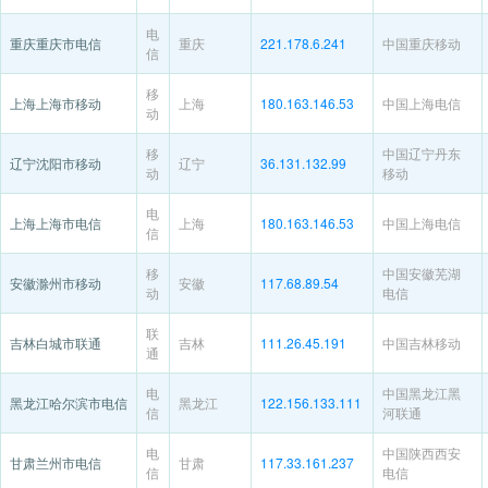
电
重庆重庆市电信
重庆
221.178.6.241
中国重庆移动
信
移
上海上海市移动
上海
180.163.146.53
中国上海电信
动
移
中国辽宁丹东
辽宁沈阳市移动
辽宁
36.131.132.99
动
移动
电
上海上海市电信
上海
180.163.146.53
中国上海电信
信
移
中国安徽芜湖
安徽滁州市移动
安徽
117.68.89.54
动
电信
联
吉林白城市联通
吉林
111.26.45.191
中国吉林移动
通
电
中国黑龙江黑
黑龙江哈尔滨市电信
黑龙江
122.156.133.111
信
河联通
电
中国陕西西安
甘肃兰州市电信
甘肃
117.33.161.237
信
电信