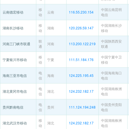
移
中国云南昆明
云南德宏移动
云南
116.55.230.154
动
电信
移
中国湖南长沙
湖南长沙移动
湖南
120.226.59.147
动
移动
联
中国陕西西安
河南三门峡市联通
河南
113.200.122.219
通
联通
移
中国宁夏中卫
宁夏银川市移动
宁夏
111.51.184.176
动
移动
电
中国海南海口
海南三亚市电信
海南
124.225.195.45
信
电信
电
中国湖南株洲
湖北黄冈市电信
湖北
124.232.182.17
信
电信
电
中国贵州贵阳
贵州黔南电信
贵州
111.124.194.248
信
电信
移
中国湖南株洲
湖北武汉市移动
湖北
124.232.182.17
动
电信