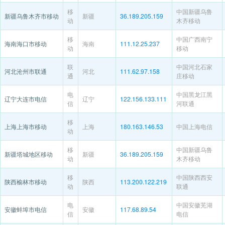
移
中国新疆乌鲁
新疆乌鲁木齐市移动
新疆
36.189.205.159
动
木齐移动
移
中国广西南宁
海南海口市移动
海南
111.12.25.237
动
移动
联
中国河北石家
河北沧州市联通
河北
111.62.97.158
通
庄移动
电
中国黑龙江黑
辽宁大连市电信
辽宁
122.156.133.111
信
河联通
移
上海上海市移动
上海
180.163.146.53
中国上海电信
动
移
中国新疆乌鲁
新疆塔城地区移动
新疆
36.189.205.159
动
木齐移动
移
中国陕西西安
陕西榆林市移动
陕西
113.200.122.219
动
联通
电
中国安徽芜湖
安徽蚌埠市电信
安徽
117.68.89.54
信
电信