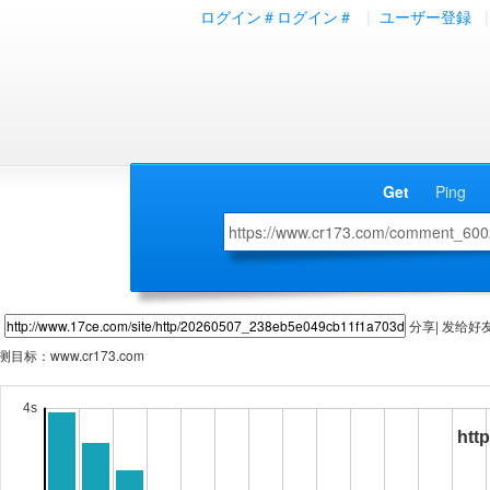
ログイン＃ログイン＃
|
ユーザー登録
|
Get
Ping
分享| 发给好
测目标：
www.cr173.com