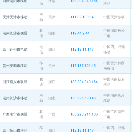
河南南阳市移动
河南
183.204.240.164
动
移动
移
天津天津市移动
天津
111.32.130.94
中国天津移动
动
联
中国湖南长沙
湖南长沙市联通
湖南
119.44.2.44
通
广电
电
中国四川成都
四川达州市电信
四川
112.19.11.147
信
移动
移
中国贵州黔西
贵州安顺市移动
贵州
117.187.191.45
动
南移动
联
中国河南新乡
浙江嘉兴市联通
浙江
183.204.240.164
通
移动
移
中国湖南长沙
湖南长沙市移动
湖南
120.226.59.146
动
移动
联
中国广西南宁
广西南宁市联通
广西
103.228.211.106
通
广电
移
中国四川成都
四川乐山市移动
四川
112.19.11.147