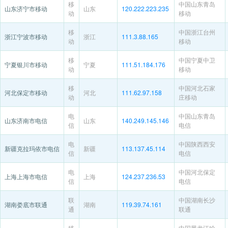
移
中国山东青岛
山东济宁市移动
山东
120.222.223.235
动
移动
移
中国浙江台州
浙江宁波市移动
浙江
111.3.88.165
动
移动
移
中国宁夏中卫
宁夏银川市移动
宁夏
111.51.184.176
动
移动
移
中国河北石家
河北保定市移动
河北
111.62.97.158
动
庄移动
电
中国山东青岛
山东济南市电信
山东
140.249.145.146
信
电信
电
中国陕西西安
新疆克拉玛依市电信
新疆
113.137.45.114
信
电信
电
中国河北保定
上海上海市电信
上海
124.237.236.53
信
电信
联
中国湖南长沙
湖南娄底市联通
湖南
119.39.74.161
通
联通
移
中国黑龙江哈