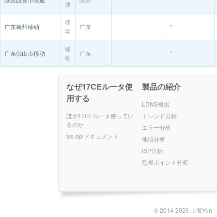
通
移
广东梅州移动
广东
*
动
移
广东佛山市移动
广东
*
动
なぜ17CEルータ使
製品の紹介
用する
LDNS検出
誰が17CEルータ使ってい
トレンド分析
るのか
エラー分析
ws-apiドキュメント
地域分析
ISP分析
監視ポイント分析
© 2014-2026 上海Yun 