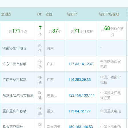
监测点
ISP
省份
解析IP
解析IP所在地
7
68
共
个独立节
171
37
71
共
个点
共
个
共
个独立IP
个
点
电
河南洛阳市电信
河南
*
信
移
中国陕西西安
广东广州市移动
广东
117.33.161.237
动
电信
移
中国广西南宁
广西玉林市移动
广西
116.253.29.33
动
电信
联
中国黑龙江黑
黑龙江哈尔滨市联通
黑龙江
122.156.133.111
通
河联通
移
重庆重庆市移动
重庆
119.84.72.177
中国重庆电信
动
国
马来西亚国外
马来西亚
180.163.146.53
中国上海电信