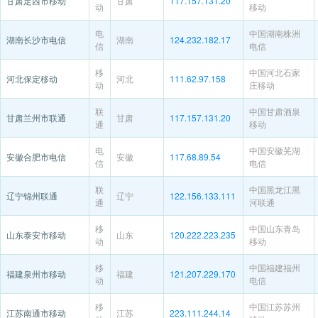
甘肃定西市移动
甘肃
117.157.131.20
动
移动
电
中国湖南株洲
湖南长沙市电信
湖南
124.232.182.17
信
电信
移
中国河北石家
河北保定移动
河北
111.62.97.158
动
庄移动
联
中国甘肃酒泉
甘肃兰州市联通
甘肃
117.157.131.20
通
移动
电
中国安徽芜湖
安徽合肥市电信
安徽
117.68.89.54
信
电信
联
中国黑龙江黑
辽宁锦州联通
辽宁
122.156.133.111
通
河联通
移
中国山东青岛
山东泰安市移动
山东
120.222.223.235
动
移动
移
中国福建福州
福建泉州市移动
福建
121.207.229.170
动
电信
移
中国江苏苏州
江苏南通市移动
江苏
223.111.244.14