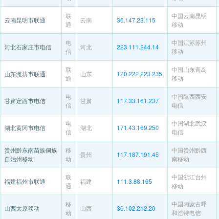
联
中国云南昆明
云南昆明市联通
云南
36.147.23.115
通
移动
电
中国江苏苏州
河北石家庄市电信
河北
223.111.244.14
信
移动
联
中国山东青岛
山东潍坊市联通
山东
120.222.223.235
通
移动
电
中国陕西西安
甘肃定西市电信
甘肃
117.33.161.237
信
电信
电
中国湖北武汉
湖北黄冈市电信
湖北
171.43.169.250
信
电信
贵州黔东南苗族侗族
移
中国贵州黔西
贵州
117.187.191.45
自治州移动
动
南移动
联
中国浙江台州
福建福州市联通
福建
111.3.88.165
通
移动
移
中国内蒙古呼
山西太原移动
山西
36.102.212.20
动
和浩特电信