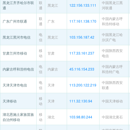
黑龙江齐齐哈尔市联
联
中国黑龙江黑
黑龙江
122.156.133.111
通
通
河联通
联
中国内蒙古呼
广东广州市联通
广东
117.161.138.170
通
和浩特移动
电
中国黑龙江哈
黑龙江黑河市电信
黑龙江
103.156.187.42
信
尔滨广电
移
中国陕西西安
甘肃兰州市移动
甘肃
117.33.161.237
动
电信
电
中国内蒙古呼
内蒙古呼和浩特电信
内蒙古
45.116.154.233
信
和浩特广电
电
中国陕西西安
天津天津市电信
天津
113.200.122.219
信
联通
移
天津移动
天津
111.32.130.94
中国天津移动
动
湖北恩施土家族苗族
移
湖北
103.98.80.244
中国湖北黄石
自治州移动
动