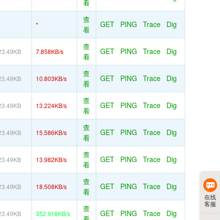
看
查
GET
PING
Trace
Dig
*
看
查
GET
PING
Trace
Dig
23.49KB
7.858KB/s
看
查
GET
PING
Trace
Dig
23.49KB
10.803KB/s
看
查
GET
PING
Trace
Dig
23.49KB
13.224KB/s
看
查
GET
PING
Trace
Dig
23.49KB
15.586KB/s
看
查
GET
PING
Trace
Dig
23.49KB
13.982KB/s
看
查
GET
PING
Trace
Dig
23.49KB
18.508KB/s
看
在线
客服
查
GET
PING
Trace
Dig
23.49KB
352.918KB/s
看