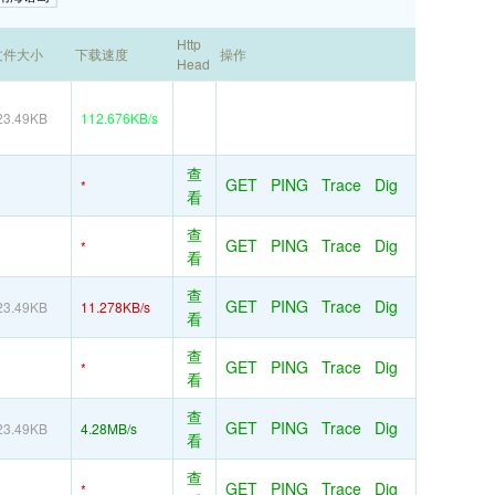
Http
文件大小
下载速度
操作
Head
23.49KB
112.676KB/s
查
GET
PING
Trace
Dig
*
*
看
查
GET
PING
Trace
Dig
*
*
看
查
GET
PING
Trace
Dig
23.49KB
11.278KB/s
看
查
GET
PING
Trace
Dig
*
看
查
GET
PING
Trace
Dig
23.49KB
4.28MB/s
看
查
GET
PING
Trace
Dig
*