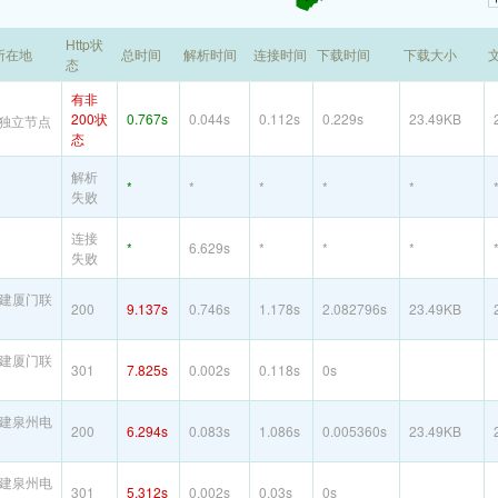
Http状
所在地
总时间
解析时间
连接时间
下载时间
下载大小
态
有非
200状
0.767s
0.044s
0.112s
0.229s
23.49KB
独立节点
态
解析
*
*
*
*
*
失败
连接
*
6.629s
*
*
*
失败
建厦门联
200
9.137s
0.746s
1.178s
2.082796s
23.49KB
建厦门联
301
7.825s
0.002s
0.118s
0s
建泉州电
200
6.294s
0.083s
1.086s
0.005360s
23.49KB
建泉州电
301
5.312s
0.002s
0.03s
0s