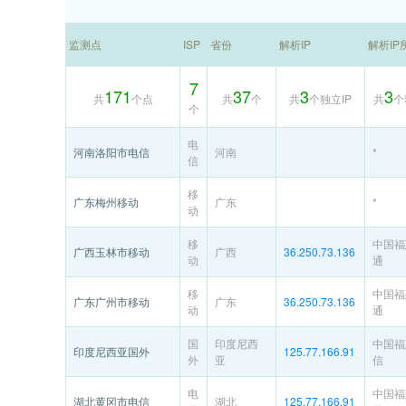
监测点
ISP
省份
解析IP
解析IP
7
171
37
3
3
共
个点
共
个
共
个独立IP
共
个
个
电
河南洛阳市电信
河南
*
信
移
广东梅州移动
广东
*
动
移
中国福
广西玉林市移动
广西
36.250.73.136
动
通
移
中国福
广东广州市移动
广东
36.250.73.136
动
通
国
印度尼西
中国福
印度尼西亚国外
125.77.166.91
外
亚
信
电
中国福
湖北黄冈市电信
湖北
125.77.166.91