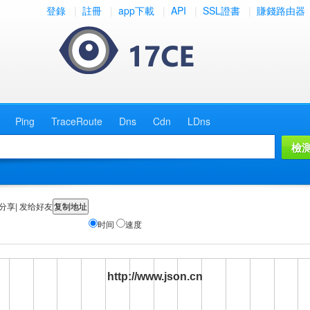
登錄
|
註冊
|
app下載
|
API
|
SSL證書
|
賺錢路由器
Ping
TraceRoute
Dns
Cdn
LDns
分享| 发给好友
时间
速度