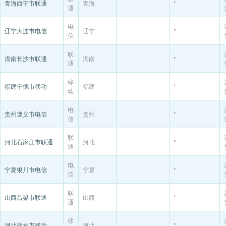
青海西宁市联通
青海
*
通
电
辽宁大连市电信
辽宁
*
信
联
湖南长沙市联通
湖南
*
通
移
福建宁德市移动
福建
*
动
电
贵州遵义市电信
贵州
*
信
联
河北石家庄市联通
河北
*
通
电
宁夏银川市电信
宁夏
*
信
联
山西吕梁市联通
山西
*
通
移
河北衡水市移动
河北
*