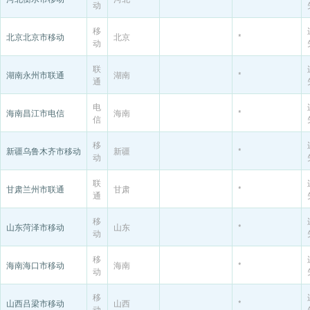
动
移
北京北京市移动
北京
*
动
联
湖南永州市联通
湖南
*
通
电
海南昌江市电信
海南
*
信
移
新疆乌鲁木齐市移动
新疆
*
动
联
甘肃兰州市联通
甘肃
*
通
移
山东菏泽市移动
山东
*
动
移
海南海口市移动
海南
*
动
移
山西吕梁市移动
山西
*
动