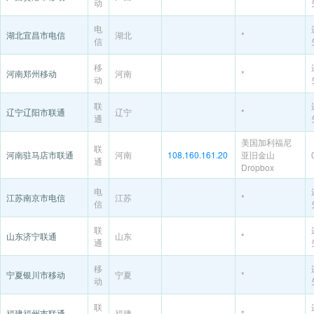
动
电
湖北宜昌市电信
湖北
*
信
移
河南郑州移动
河南
*
动
联
辽宁辽阳市联通
辽宁
*
通
美国加利福尼
联
河南驻马店市联通
河南
108.160.161.20
亚旧金山
通
Dropbox
电
江苏南京市电信
江苏
*
信
联
山东济宁联通
山东
*
通
移
宁夏银川市移动
宁夏
*
动
联
福建福州市联通
福建
*