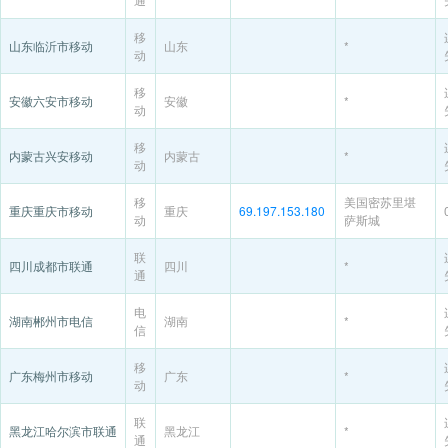
移
山东临沂市移动
山东
*
动
移
安徽六安市移动
安徽
*
动
移
内蒙古兴安移动
内蒙古
*
动
移
美国密苏里堪
重庆重庆市移动
重庆
69.197.153.180
动
萨斯城
联
四川成都市联通
四川
*
通
电
湖南郴州市电信
湖南
*
信
移
广东梅州市移动
广东
*
动
联
黑龙江哈尔滨市联通
黑龙江
*
通