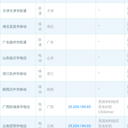
联
天津天津市联通
天津
*
通
移
湖北宜昌市移动
湖北
*
动
联
广东惠州市联通
广东
*
通
电
山东临沂市电信
山东
*
信
移
浙江杭州市移动
浙江
*
动
移
陕西汉中市移动
陕西
*
动
美国加利福尼
电
广西防城港市电信
广西
23.224.194.63
亚洛杉矶
信
CNServer
美国加利福尼
电
云南昆明市电信
云南
23.224.194.63
亚洛杉矶