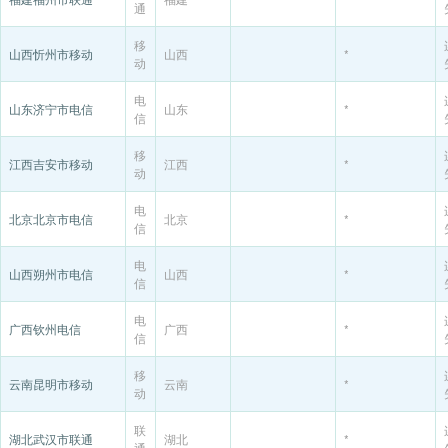
通
移
山西忻州市移动
山西
*
动
电
山东济宁市电信
山东
*
信
移
江西吉安市移动
江西
*
动
电
北京北京市电信
北京
*
信
电
山西朔州市电信
山西
*
信
电
广西钦州电信
广西
*
信
移
云南昆明市移动
云南
*
动
联
湖北武汉市联通
湖北
*
通