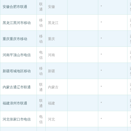
联
安徽合肥市联通
安徽
*
通
移
黑龙江黑河市移动
黑龙江
*
动
移
重庆重庆市移动
重庆
*
动
电
河南平顶山市电信
河南
*
信
移
新疆塔城地区移动
新疆
*
动
联
内蒙古通辽市联通
内蒙古
*
通
联
福建漳州市联通
福建
*
通
电
河北张家口市电信
河北
*
信