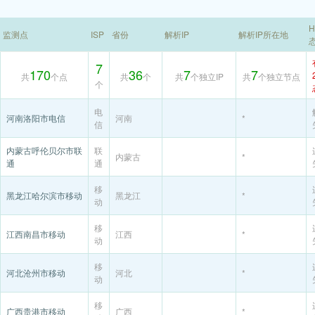
H
监测点
ISP
省份
解析IP
解析IP所在地
7
170
36
7
7
共
个点
共
个
共
个独立IP
共
个独立节点
个
电
河南洛阳市电信
河南
*
信
内蒙古呼伦贝尔市联
联
内蒙古
*
通
通
移
黑龙江哈尔滨市移动
黑龙江
*
动
移
江西南昌市移动
江西
*
动
移
河北沧州市移动
河北
*
动
移
广西贵港市移动
广西
*