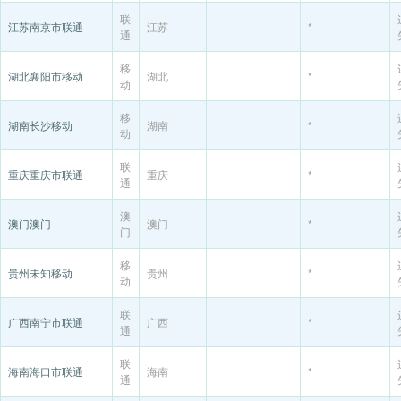
联
江苏南京市联通
江苏
*
通
移
湖北襄阳市移动
湖北
*
动
移
湖南长沙移动
湖南
*
动
联
重庆重庆市联通
重庆
*
通
澳
澳门澳门
澳门
*
门
移
贵州未知移动
贵州
*
动
联
广西南宁市联通
广西
*
通
联
海南海口市联通
海南
*
通