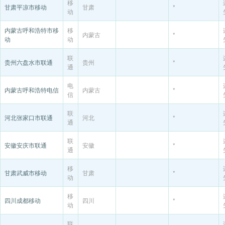
移
甘肃平凉市移动
甘肃
*
动
内蒙古呼和浩特市移
移
内蒙古
*
动
动
联
贵州六盘水市联通
贵州
*
通
电
内蒙古呼和浩特电信
内蒙古
*
信
联
河北张家口市联通
河北
*
通
联
安徽安庆市联通
安徽
*
通
移
甘肃武威市移动
甘肃
*
动
移
四川成都移动
四川
*
动
联