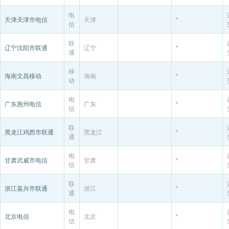
电
天津天津市电信
天津
*
信
联
辽宁沈阳市联通
辽宁
*
通
移
海南文昌移动
海南
*
动
电
广东惠州电信
广东
*
信
联
黑龙江鸡西市联通
黑龙江
*
通
电
甘肃武威市电信
甘肃
*
信
联
浙江嘉兴市联通
浙江
*
通
电
北京电信
北京
*
信