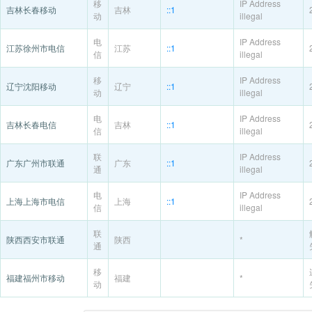
移
IP Address
吉林长春移动
吉林
::1
动
illegal
电
IP Address
江苏徐州市电信
江苏
::1
信
illegal
移
IP Address
辽宁沈阳移动
辽宁
::1
动
illegal
电
IP Address
吉林长春电信
吉林
::1
信
illegal
联
IP Address
广东广州市联通
广东
::1
通
illegal
电
IP Address
上海上海市电信
上海
::1
信
illegal
联
陕西西安市联通
陕西
*
通
移
福建福州市移动
福建
*
动