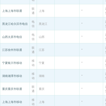
联
上海上海市联通
上海
*
通
电
黑龙江哈尔滨市电信
黑龙江
*
信
电
山西太原市电信
山西
*
信
联
江苏徐州市联通
江苏
*
通
移
宁夏银川市移动
宁夏
*
动
移
湖南湘潭市移动
湖南
*
动
联
重庆重庆市联通
重庆
*
通
移
上海上海市移动
上海
*
动