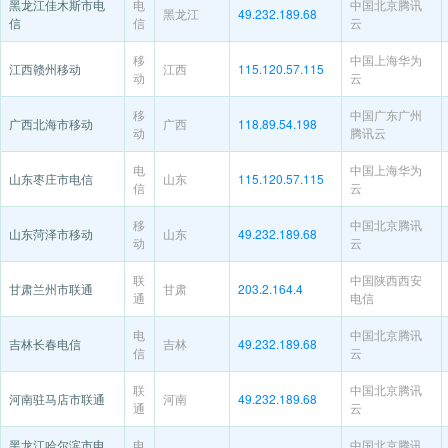
黑龙江佳木斯市电
电
中国北京腾讯
黑龙江
49.232.189.68
信
信
云
移
中国上海华为
江西赣州移动
江西
115.120.57.115
动
云
移
中国广东广州
广西北海市移动
广西
118.89.54.198
动
腾讯云
电
中国上海华为
山东枣庄市电信
山东
115.120.57.115
信
云
移
中国北京腾讯
山东菏泽市移动
山东
49.232.189.68
动
云
联
中国陕西西安
甘肃兰州市联通
甘肃
203.2.164.4
通
电信
电
中国北京腾讯
吉林长春电信
吉林
49.232.189.68
信
云
联
中国北京腾讯
河南驻马店市联通
河南
49.232.189.68
通
云
黑龙江哈尔滨市电
电
中国北京腾讯