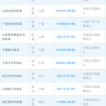
联
中国北京腾讯
山西运城市联通
山西
49.232.189.68
通
云
联
中国广东广州
广西北海市联通
广西
118.89.54.198
通
腾讯云
云南楚雄彝族自治
联
中国四川成都
云南
162.14.73.100
州联通
通
腾讯云
移
中国北京腾讯
宁夏银川移动
宁夏
49.232.189.68
动
云
移
中国北京腾讯
天津天津市移动
天津
49.232.189.68
动
云
移
中国四川成都
四川泸州市移动
四川
162.14.73.100
动
腾讯云
电
中国四川成都
云南丽江市电信
云南
162.14.73.100
信
腾讯云
联
中国湖北武汉
湖北黄冈市联通
湖北
119.96.130.22
通
电信