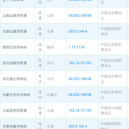
动
云
联
中国北京腾讯
山西运城市联通
山西
49.232.189.68
通
云
联
中国陕西西安
甘肃武威市联通
甘肃
203.2.164.4
通
电信
移
中国江苏南京
陕西宝鸡市移动
陕西
1.13.17.91
动
腾讯云
联
中国四川成都
四川成都市联通
四川
162.14.73.100
通
腾讯云
电
中国北京腾讯
河北唐山市电信
河北
49.232.189.68
信
云
移
中国北京腾讯
内蒙古包头市移动
内蒙古
49.232.189.68
动
云
联
中国四川成都
云南昆明市联通
云南
162.14.73.100
通
腾讯云
电
中国陕西西安
甘肃张掖市电信
甘肃
203.2.164.4
信
电信