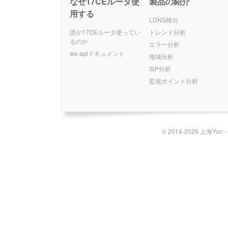
なぜ17CEルータ使
製品の紹介
用する
LDNS検出
誰が17CEルータ使ってい
トレンド分析
るのか
エラー分析
ws-apiドキュメント
地域分析
ISP分析
監視ポイント分析
© 2014-2026 上海Yun 