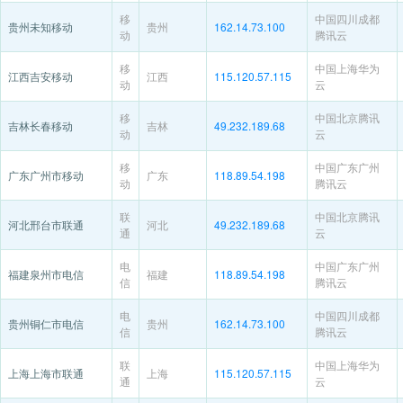
移
中国四川成都
贵州未知移动
贵州
162.14.73.100
动
腾讯云
移
中国上海华为
江西吉安移动
江西
115.120.57.115
动
云
移
中国北京腾讯
吉林长春移动
吉林
49.232.189.68
动
云
移
中国广东广州
广东广州市移动
广东
118.89.54.198
动
腾讯云
联
中国北京腾讯
河北邢台市联通
河北
49.232.189.68
通
云
电
中国广东广州
福建泉州市电信
福建
118.89.54.198
信
腾讯云
电
中国四川成都
贵州铜仁市电信
贵州
162.14.73.100
信
腾讯云
联
中国上海华为
上海上海市联通
上海
115.120.57.115
通
云