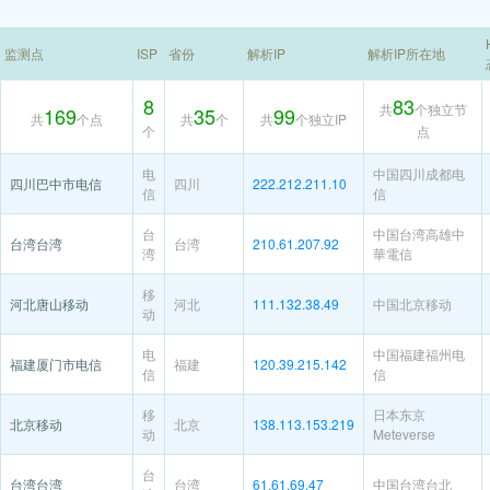
监测点
ISP
省份
解析IP
解析IP所在地
8
83
共
个独立节
169
35
99
共
个点
共
个
共
个独立IP
个
点
电
中国四川成都电
四川巴中市电信
四川
222.212.211.10
信
信
台
中国台湾高雄中
台湾台湾
台湾
210.61.207.92
湾
華電信
移
河北唐山移动
河北
111.132.38.49
中国北京移动
动
电
中国福建福州电
福建厦门市电信
福建
120.39.215.142
信
信
移
日本东京
北京移动
北京
138.113.153.219
动
Meteverse
台
台湾台湾
台湾
61.61.69.47
中国台湾台北