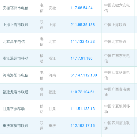
电
中国安徽六安电
安徽宿州市电信
安徽
117.68.54.24
信
信
联
上海上海市联通
上海
211.95.35.138
中国上海联通
通
电
北京昌平电信
北京
111.132.43.23
中国北京铁通
信
移
中国广东东莞电
浙江温州市移动
浙江
14.17.91.180
动
信
电
中国江苏扬州电
河南洛阳市电信
河南
61.147.112.100
信
信
联
中国广西贵港联
福建龙岩市联通
福建
110.72.104.61
通
通
移
中国宁夏银川移
甘肃平凉移动
甘肃
111.51.133.131
动
动
联
中国四川眉山联
重庆重庆市联通
重庆
112.192.17.16
通
通