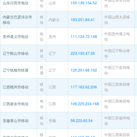
山东日照市电信
山东
150.139.154.52
信
信
内蒙古巴彦淖尔市
移
中国山西太原移
内蒙古
183.201.84.41
移动
动
动
电
中国贵州遵义电
贵州遵义市电信
贵州
111.124.72.148
信
信
移
中国辽宁鞍山移
辽宁鞍山市移动
辽宁
223.100.47.35
动
动
联
中国辽宁盘锦移
辽宁抚顺市联通
辽宁
120.201.68.162
通
动
移
中国江西南昌移
江西赣州市移动
江西
117.163.62.206
动
动
电
中国江西南昌电
江西新余市电信
江西
106.225.224.168
信
信
移
中国江苏扬州电
安徽黄山市移动
安徽
58.220.65.54
动
信
移
中国江西南昌联