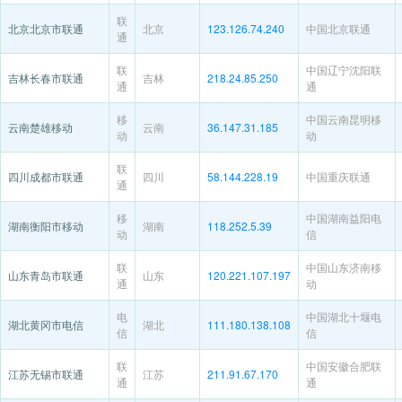
联
北京北京市联通
北京
123.126.74.240
中国北京联通
通
联
中国辽宁沈阳联
吉林长春市联通
吉林
218.24.85.250
通
通
移
中国云南昆明移
云南楚雄移动
云南
36.147.31.185
动
动
联
四川成都市联通
四川
58.144.228.19
中国重庆联通
通
移
中国湖南益阳电
湖南衡阳市移动
湖南
118.252.5.39
动
信
联
中国山东济南移
山东青岛市联通
山东
120.221.107.197
通
动
电
中国湖北十堰电
湖北黄冈市电信
湖北
111.180.138.108
信
信
联
中国安徽合肥联
江苏无锡市联通
江苏
211.91.67.170
通
通