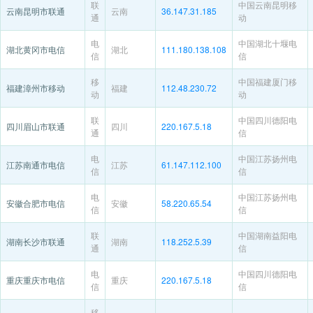
联
中国云南昆明移
云南昆明市联通
云南
36.147.31.185
通
动
电
中国湖北十堰电
湖北黄冈市电信
湖北
111.180.138.108
信
信
移
中国福建厦门移
福建漳州市移动
福建
112.48.230.72
动
动
联
中国四川德阳电
四川眉山市联通
四川
220.167.5.18
通
信
电
中国江苏扬州电
江苏南通市电信
江苏
61.147.112.100
信
信
电
中国江苏扬州电
安徽合肥市电信
安徽
58.220.65.54
信
信
联
中国湖南益阳电
湖南长沙市联通
湖南
118.252.5.39
通
信
电
中国四川德阳电
重庆重庆市电信
重庆
220.167.5.18
信
信
移