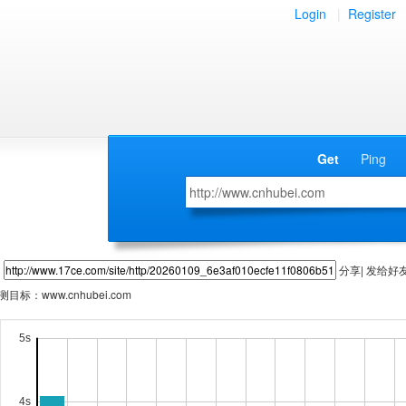
Login
|
Register
Get
Ping
分享| 发给好
测目标：
www.cnhubei.com