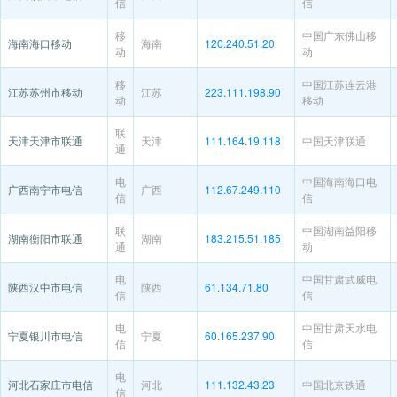
信
信
移
中国广东佛山移
海南海口移动
海南
120.240.51.20
动
动
移
中国江苏连云港
江苏苏州市移动
江苏
223.111.198.90
动
移动
联
天津天津市联通
天津
111.164.19.118
中国天津联通
通
电
中国海南海口电
广西南宁市电信
广西
112.67.249.110
信
信
联
中国湖南益阳移
湖南衡阳市联通
湖南
183.215.51.185
通
动
电
中国甘肃武威电
陕西汉中市电信
陕西
61.134.71.80
信
信
电
中国甘肃天水电
宁夏银川市电信
宁夏
60.165.237.90
信
信
电
河北石家庄市电信
河北
111.132.43.23
中国北京铁通
信