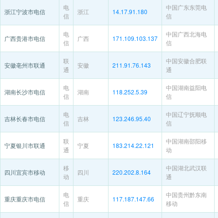
电
中国广东东莞电
浙江宁波市电信
浙江
14.17.91.180
信
信
电
中国广西北海电
广西贵港市电信
广西
171.109.103.137
信
信
联
中国安徽合肥联
安徽亳州市联通
安徽
211.91.76.143
通
通
电
中国湖南益阳电
湖南长沙市电信
湖南
118.252.5.39
信
信
电
中国辽宁抚顺电
吉林长春市电信
吉林
123.246.95.40
信
信
联
中国湖南邵阳移
宁夏银川市联通
宁夏
183.214.22.121
通
动
移
中国湖北武汉联
四川宜宾市移动
四川
220.202.8.164
动
通
电
中国贵州黔东南
重庆重庆市电信
重庆
117.187.147.66
信
移动