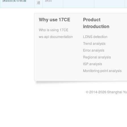
通
Why use 17CE
Product
introduction
Who is using 17CE
ws-api documentation
LDNS detection
Trend analysis
Error analysis
Regional analysis
ISP analysis
Monitoring point analysis
© 2014-2026 Shanghai Yun-t