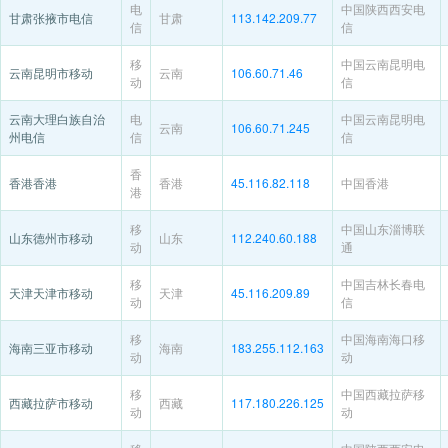
电
中国陕西西安电
甘肃张掖市电信
甘肃
113.142.209.77
信
信
移
中国云南昆明电
云南昆明市移动
云南
106.60.71.46
动
信
云南大理白族自治
电
中国云南昆明电
云南
106.60.71.245
州电信
信
信
香
香港香港
香港
45.116.82.118
中国香港
港
移
中国山东淄博联
山东德州市移动
山东
112.240.60.188
动
通
移
中国吉林长春电
天津天津市移动
天津
45.116.209.89
动
信
移
中国海南海口移
海南三亚市移动
海南
183.255.112.163
动
动
移
中国西藏拉萨移
西藏拉萨市移动
西藏
117.180.226.125
动
动