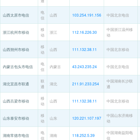
通
电
山西太原市电信
山西
103.254.191.156
中国北京电信
信
移
中国浙江温州移
浙江杭州市移动
浙江
112.16.226.30
动
动
移
山西朔州市移动
山西
111.132.38.11
中国北京移动
动
电
内蒙古包头市电信
内蒙古
43.243.235.24
中国北京电信
信
联
中国湖南长沙联
湖北宜昌市联通
湖北
211.91.233.254
通
通
移
山西吕梁市移动
山西
111.132.38.11
中国北京移动
动
移
中国山东济南移
山东泰安市移动
山东
120.221.107.197
动
动
电
中国湖南益阳电
湖南常德市电信
湖南
118.252.5.39
信
信