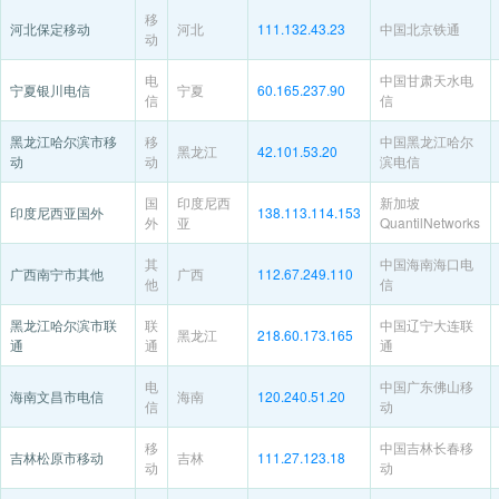
移
河北保定移动
河北
111.132.43.23
中国北京铁通
动
电
中国甘肃天水电
宁夏银川电信
宁夏
60.165.237.90
信
信
黑龙江哈尔滨市移
移
中国黑龙江哈尔
黑龙江
42.101.53.20
动
动
滨电信
国
印度尼西
新加坡
印度尼西亚国外
138.113.114.153
外
亚
QuantilNetworks
其
中国海南海口电
广西南宁市其他
广西
112.67.249.110
他
信
黑龙江哈尔滨市联
联
中国辽宁大连联
黑龙江
218.60.173.165
通
通
通
电
中国广东佛山移
海南文昌市电信
海南
120.240.51.20
信
动
移
中国吉林长春移
吉林松原市移动
吉林
111.27.123.18
动
动