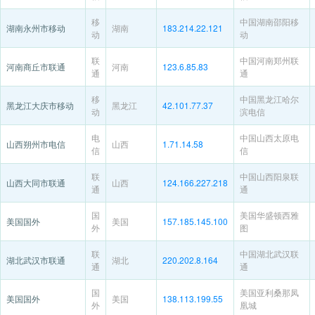
移
中国湖南邵阳移
湖南永州市移动
湖南
183.214.22.121
动
动
联
中国河南郑州联
河南商丘市联通
河南
123.6.85.83
通
通
移
中国黑龙江哈尔
黑龙江大庆市移动
黑龙江
42.101.77.37
动
滨电信
电
中国山西太原电
山西朔州市电信
山西
1.71.14.58
信
信
联
中国山西阳泉联
山西大同市联通
山西
124.166.227.218
通
通
国
美国华盛顿西雅
美国国外
美国
157.185.145.100
外
图
联
中国湖北武汉联
湖北武汉市联通
湖北
220.202.8.164
通
通
国
美国亚利桑那凤
美国国外
美国
138.113.199.55
外
凰城