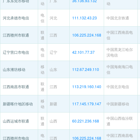
广东东莞市移动
广东
36.136.93.132
动
动
电
河北承德市电信
河北
111.132.43.23
中国北京铁通
信
联
中国江西南昌电
江西赣州市联通
江西
106.225.224.168
通
信
电
中国黑龙江哈尔
辽宁营口市电信
辽宁
42.101.77.37
信
滨电信
移
中国海南海口电
山东潍坊移动
山东
112.67.249.110
动
信
联
江西南昌市联通
江西
113.219.160.140
中国北京电信
通
移
新疆喀什地区移动
新疆
117.145.179.147
中国新疆移动
动
联
中国山西临汾联
山西运城市联通
山西
60.221.236.168
通
通
电
中国江西南昌电
江西赣州市电信
江西
106.225.224.168