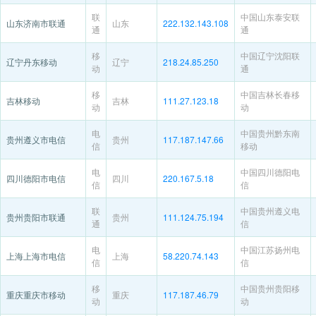
联
中国山东泰安联
山东济南市联通
山东
222.132.143.108
通
通
移
中国辽宁沈阳联
辽宁丹东移动
辽宁
218.24.85.250
动
通
移
中国吉林长春移
吉林移动
吉林
111.27.123.18
动
动
电
中国贵州黔东南
贵州遵义市电信
贵州
117.187.147.66
信
移动
电
中国四川德阳电
四川德阳市电信
四川
220.167.5.18
信
信
联
中国贵州遵义电
贵州贵阳市联通
贵州
111.124.75.194
通
信
电
中国江苏扬州电
上海上海市电信
上海
58.220.74.143
信
信
移
中国贵州贵阳移
重庆重庆市移动
重庆
117.187.46.79
动
动