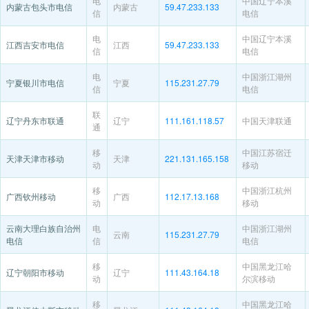
电
中国辽宁本溪
内蒙古包头市电信
内蒙古
59.47.233.133
信
电信
电
中国辽宁本溪
江西吉安市电信
江西
59.47.233.133
信
电信
电
中国浙江湖州
宁夏银川市电信
宁夏
115.231.27.79
信
电信
联
辽宁丹东市联通
辽宁
111.161.118.57
中国天津联通
通
移
中国江苏宿迁
天津天津市移动
天津
221.131.165.158
动
移动
移
中国浙江杭州
广西钦州移动
广西
112.17.13.168
动
移动
云南大理白族自治州
电
中国浙江湖州
云南
115.231.27.79
电信
信
电信
移
中国黑龙江哈
辽宁朝阳市移动
辽宁
111.43.164.18
动
尔滨移动
移
中国黑龙江哈