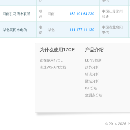
动
电信
联
中国江苏常州
河南驻马店市联通
河南
153.101.64.230
通
联通
电
中国湖北襄阳
湖北黄冈市电信
湖北
111.177.11.130
信
电信
为什么使用17CE
产品介绍
谁在使用17CE
LDNS检测
测速WS-API文档
趋势分析
错误分析
区域分析
ISP分析
监测点分析
© 2014-2026 