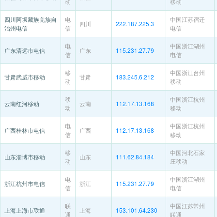
动
移动
四川阿坝藏族羌族自
电
中国江苏宿迁
四川
222.187.225.3
治州电信
信
电信
电
中国浙江湖州
广东清远市电信
广东
115.231.27.79
信
电信
移
中国浙江台州
甘肃武威市移动
甘肃
183.245.6.212
动
移动
移
中国浙江杭州
云南红河移动
云南
112.17.13.168
动
移动
电
中国浙江杭州
广西桂林市电信
广西
112.17.13.168
信
移动
移
中国河北石家
山东淄博市移动
山东
111.62.84.184
动
庄移动
电
中国浙江湖州
浙江杭州市电信
浙江
115.231.27.79
信
电信
联
中国江苏常州
上海上海市联通
上海
153.101.64.230
通
联通