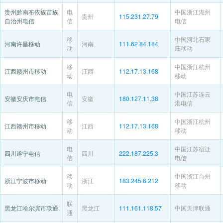
贵州黔南布依族苗族
电
中国浙江湖州
贵州
115.231.27.79
自治州电信
信
电信
移
中国河北石家
河南许昌移动
河南
111.62.84.184
动
庄移动
移
中国浙江杭州
江西赣州市移动
江西
112.17.13.168
动
移动
电
中国江苏连云
安徽安庆市电信
安徽
180.127.11.38
信
港电信
移
中国浙江杭州
江西赣州市移动
江西
112.17.13.168
动
移动
电
中国江苏宿迁
四川遂宁电信
四川
222.187.225.3
信
电信
移
中国浙江台州
浙江宁波市移动
浙江
183.245.6.212
动
移动
联
黑龙江哈尔滨市联通
黑龙江
111.161.118.57
中国天津联通
通