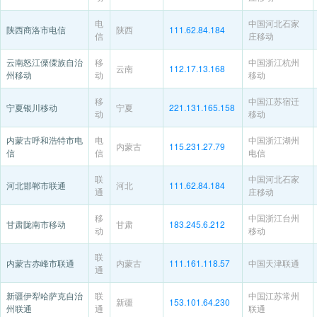
电
中国河北石家
陕西商洛市电信
陕西
111.62.84.184
信
庄移动
云南怒江傈僳族自治
移
中国浙江杭州
云南
112.17.13.168
州移动
动
移动
移
中国江苏宿迁
宁夏银川移动
宁夏
221.131.165.158
动
移动
内蒙古呼和浩特市电
电
中国浙江湖州
内蒙古
115.231.27.79
信
信
电信
联
中国河北石家
河北邯郸市联通
河北
111.62.84.184
通
庄移动
移
中国浙江台州
甘肃陇南市移动
甘肃
183.245.6.212
动
移动
联
内蒙古赤峰市联通
内蒙古
111.161.118.57
中国天津联通
通
新疆伊犁哈萨克自治
联
中国江苏常州
新疆
153.101.64.230
州联通
通
联通