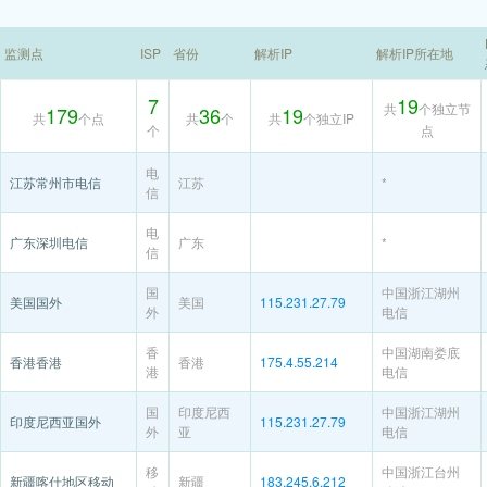
监测点
ISP
省份
解析IP
解析IP所在地
7
19
共
个独立节
179
36
19
共
个点
共
个
共
个独立IP
个
点
电
江苏常州市电信
江苏
*
信
电
广东深圳电信
广东
*
信
国
中国浙江湖州
美国国外
美国
115.231.27.79
外
电信
香
中国湖南娄底
香港香港
香港
175.4.55.214
港
电信
国
印度尼西
中国浙江湖州
印度尼西亚国外
115.231.27.79
外
亚
电信
移
中国浙江台州
新疆喀什地区移动
新疆
183.245.6.212