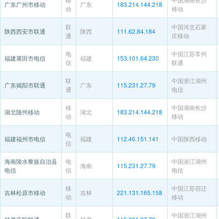
广东广州市移动
广东
183.214.144.218
动
移动
联
中国河北石家
陕西西安市联通
陕西
111.62.84.184
通
庄移动
电
中国江苏常州
福建莆田市电信
福建
153.101.64.230
信
联通
联
中国浙江湖州
广东揭阳市联通
广东
115.231.27.79
通
电信
移
中国湖南长沙
湖北随州移动
湖北
183.214.144.218
动
移动
电
福建福州市电信
福建
112.46.151.141
中国陕西移动
信
海南陵水黎族自治县
电
中国浙江湖州
海南
115.231.27.79
电信
信
电信
移
中国江苏宿迁
吉林松原市移动
吉林
221.131.165.158
动
移动
联
中国浙江湖州