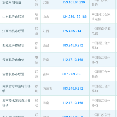
安徽阜阳联通
安徽
153.101.64.230
通
联通
联
中国河北石家
山东临沂市联通
山东
124.239.152.186
通
庄电信
联
中国湖南娄底
江西南昌市联通
江西
175.4.55.214
通
电信
移
中国浙江台州
西藏拉萨市移动
西藏
183.245.6.212
动
移动
电
中国浙江杭州
云南临沧市电信
云南
112.17.13.168
信
移动
联
中国浙江台州
吉林长春市联通
吉林
60.12.69.205
通
联通
内蒙古呼和浩特市移
移
中国浙江台州
内蒙古
183.245.6.212
动
动
移动
海南陵水黎族自治县
移
中国浙江杭州
海南
112.17.13.168
移动
动
移动
联
中国江苏宿迁
四川眉山市联通
四川
222.187.225.3