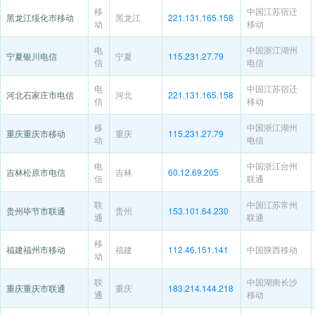
移
中国江苏宿迁
黑龙江绥化市移动
黑龙江
221.131.165.158
动
移动
电
中国浙江湖州
宁夏银川电信
宁夏
115.231.27.79
信
电信
电
中国江苏宿迁
河北石家庄市电信
河北
221.131.165.158
信
移动
移
中国浙江湖州
重庆重庆市移动
重庆
115.231.27.79
动
电信
电
中国浙江台州
吉林松原市电信
吉林
60.12.69.205
信
联通
联
中国江苏常州
贵州毕节市联通
贵州
153.101.64.230
通
联通
移
福建福州市移动
福建
112.46.151.141
中国陕西移动
动
联
中国湖南长沙
重庆重庆市联通
重庆
183.214.144.218
通
移动