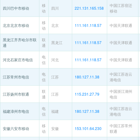
移
中国江苏宿迁
四川巴中市移动
四川
221.131.165.158
动
移动
移
北京北京市移动
北京
111.161.118.57
中国天津联通
动
黑龙江齐齐哈尔市联
联
黑龙江
111.161.118.57
中国天津联通
通
通
电
河北石家庄市电信
河北
111.161.118.57
中国天津联通
信
电
中国江苏连云
江苏常州市电信
江苏
180.127.11.38
信
港电信
联
中国浙江湖州
江苏扬州市联通
江苏
115.231.27.79
通
电信
电
中国江苏连云
福建漳州市电信
福建
180.127.11.38
信
港电信
移
中国江苏常州
安徽六安市移动
安徽
153.101.64.230
动
联通