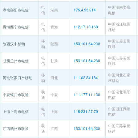
电
中国湖南娄底
湖南邵阳市电信
湖南
175.4.55.214
信
电信
电
中国浙江杭州
青海西宁市电信
青海
112.17.13.168
信
移动
移
中国江苏常州
陕西汉中移动
陕西
153.101.64.230
动
联通
电
中国江苏常州
甘肃兰州市电信
甘肃
153.101.64.230
信
联通
移
中国河北石家
河北张家口市移动
河北
111.62.84.184
动
庄移动
联
中国湖北襄阳
宁夏银川市联通
宁夏
111.177.11.130
通
电信
电
中国浙江湖州
上海上海市电信
上海
115.231.27.79
信
电信
联
中国江苏常州
江西赣州市联通
江西
153.101.64.230
通
联通