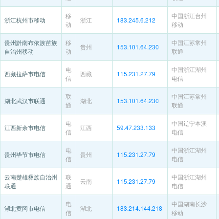
移
中国浙江台州
浙江杭州市移动
浙江
183.245.6.212
动
移动
贵州黔南布依族苗族
移
中国江苏常州
贵州
153.101.64.230
自治州移动
动
联通
电
中国浙江湖州
西藏拉萨市电信
西藏
115.231.27.79
信
电信
联
中国江苏常州
湖北武汉市联通
湖北
153.101.64.230
通
联通
电
中国辽宁本溪
江西新余市电信
江西
59.47.233.133
信
电信
电
中国浙江湖州
贵州毕节市电信
贵州
115.231.27.79
信
电信
云南楚雄彝族自治州
联
中国浙江湖州
云南
115.231.27.79
联通
通
电信
电
中国湖南长沙
湖北黄冈市电信
湖北
183.214.144.218
信
移动