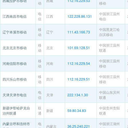
西藏拉萨市移动
西藏
112.16.229.53
动
移动
电
中国浙江温州
江西南昌市电信
江西
122.228.86.131
信
电信
移
中国黑龙江哈
辽宁本溪市移动
辽宁
111.43.166.73
动
尔滨移动
移
中国浙江温州
北京北京市移动
北京
101.69.128.51
动
联通
移
中国浙江温州
河南信阳市移动
河南
112.16.229.54
动
移动
移
中国浙江温州
四川乐山市移动
四川
112.16.229.51
动
移动
电
中国山东滨州
天津天津市电信
天津
222.134.1.30
信
联通
新疆伊犁哈萨克自
联
中国贵州贵阳
新疆
59.80.34.83
治州联通
通
联通
内蒙古呼和浩特市
电
中国浙江湖州
内蒙古
36.25.240.221