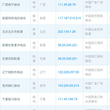
移
中国广东广州
广西南宁移动
广西
111.45.28.79
动
移动
移
中国贵州贵阳
新疆和田地区移动
新疆
117.187.210.214
动
移动
联
中国山东滨州
北京北京市联通
北京
222.134.1.28
通
联通
电
中国浙江湖州
新疆吐鲁番市电信
新疆
36.25.240.221
信
电信
联
中国浙江湖州
甘肃庆阳联通
甘肃
36.25.240.221
通
电信
电
中国浙江温州
辽宁朝阳市电信
辽宁
122.228.207.55
信
电信
移
中国广东广州
贵州铜仁移动
贵州
103.220.65.214
动
电信
移
中国黑龙江哈
宁夏银川移动
宁夏
111.43.166.74
动
尔滨移动