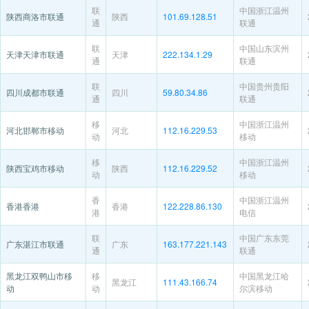
联
中国浙江温州
陕西商洛市联通
陕西
101.69.128.51
通
联通
联
中国山东滨州
天津天津市联通
天津
222.134.1.29
通
联通
联
中国贵州贵阳
四川成都市联通
四川
59.80.34.86
通
联通
移
中国浙江温州
河北邯郸市移动
河北
112.16.229.53
动
移动
移
中国浙江温州
陕西宝鸡市移动
陕西
112.16.229.52
动
移动
香
中国浙江温州
香港香港
香港
122.228.86.130
港
电信
联
中国广东东莞
广东湛江市联通
广东
163.177.221.143
通
联通
黑龙江双鸭山市移
移
中国黑龙江哈
黑龙江
111.43.166.74
动
动
尔滨移动