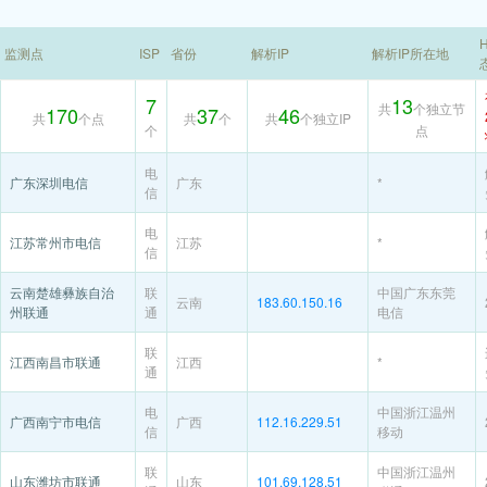
H
监测点
ISP
省份
解析IP
解析IP所在地
7
13
共
个独立节
170
37
46
共
个点
共
个
共
个独立IP
个
点
电
广东深圳电信
广东
*
信
电
江苏常州市电信
江苏
*
信
云南楚雄彝族自治
联
中国广东东莞
云南
183.60.150.16
州联通
通
电信
联
江西南昌市联通
江西
*
通
电
中国浙江温州
广西南宁市电信
广西
112.16.229.51
信
移动
联
中国浙江温州
山东潍坊市联通
山东
101.69.128.51