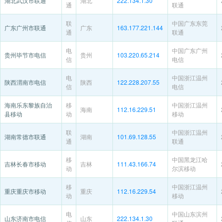
湖北武汉市联通
湖北
222.134.1.30
通
联通
联
中国广东东莞
广东广州市联通
广东
163.177.221.144
通
联通
电
中国广东广州
贵州毕节市电信
贵州
103.220.65.214
信
电信
电
中国浙江温州
陕西渭南市电信
陕西
122.228.207.55
信
电信
海南乐东黎族自治
移
中国浙江温州
海南
112.16.229.51
县移动
动
移动
联
中国浙江温州
湖南常德市联通
湖南
101.69.128.55
通
联通
移
中国黑龙江哈
吉林长春市移动
吉林
111.43.166.74
动
尔滨移动
移
中国浙江温州
重庆重庆市移动
重庆
112.16.229.54
动
移动
电
中国山东滨州
山东济南市电信
山东
222.134.1.30