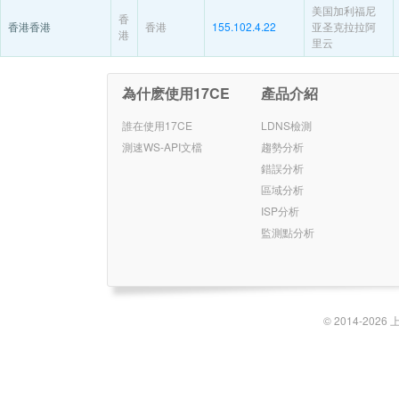
美国加利福尼
香
香港香港
香港
155.102.4.22
亚圣克拉拉阿
港
里云
為什麽使用17CE
產品介紹
誰在使用17CE
LDNS檢測
測速WS-API文檔
趨勢分析
錯誤分析
區域分析
ISP分析
監測點分析
© 2014-2026 