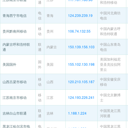
通
和浩特移动
电
中国河北廊坊
青海西宁市电信
青海
124.239.239.19
信
电信
移
中国内蒙古呼
贵州黔南州移动
贵州
106.74.132.55
动
和浩特联通
内蒙古呼和浩特联
联
中国山东青岛
内蒙古
150.139.156.103
通
通
电信
美国加利福尼
国
美国国外
美国
155.102.130.198
亚圣克拉拉阿
外
里云
移
中国安徽安庆
山西吕梁市移动
山西
120.210.105.187
动
移动
移
中国北京鹏博
江苏南京市移动
江苏
124.193.226.241
动
士
联
中国黑龙江黑
吉林白山市联通
吉林
1.188.1.224
通
河联通
黑龙江哈尔滨市电
电
中国黑龙江黑