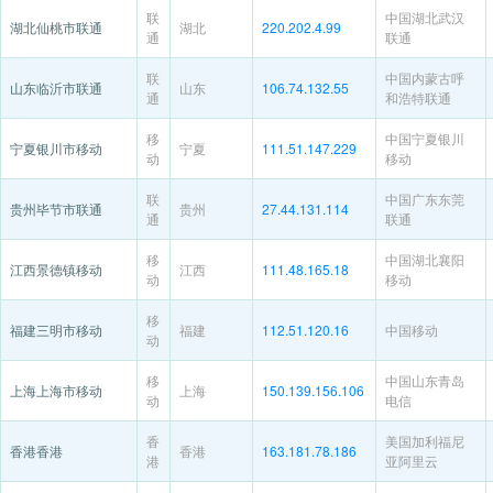
联
中国湖北武汉
湖北仙桃市联通
湖北
220.202.4.99
通
联通
联
中国内蒙古呼
山东临沂市联通
山东
106.74.132.55
通
和浩特联通
移
中国宁夏银川
宁夏银川市移动
宁夏
111.51.147.229
动
移动
联
中国广东东莞
贵州毕节市联通
贵州
27.44.131.114
通
联通
移
中国湖北襄阳
江西景德镇移动
江西
111.48.165.18
动
移动
移
福建三明市移动
福建
112.51.120.16
中国移动
动
移
中国山东青岛
上海上海市移动
上海
150.139.156.106
动
电信
香
美国加利福尼
香港香港
香港
163.181.78.186
港
亚阿里云