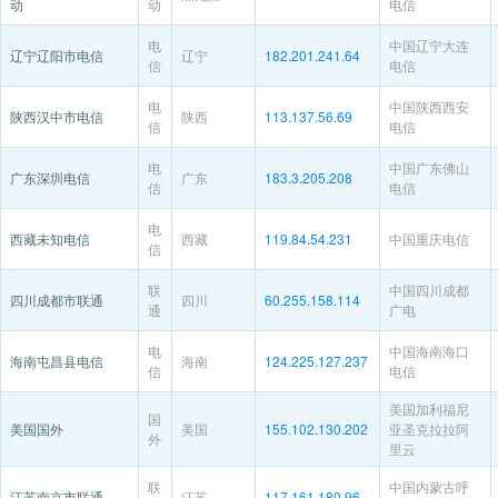
动
动
电信
电
中国辽宁大连
辽宁辽阳市电信
辽宁
182.201.241.64
信
电信
电
中国陕西西安
陕西汉中市电信
陕西
113.137.56.69
信
电信
电
中国广东佛山
广东深圳电信
广东
183.3.205.208
信
电信
电
西藏未知电信
西藏
119.84.54.231
中国重庆电信
信
联
中国四川成都
四川成都市联通
四川
60.255.158.114
通
广电
电
中国海南海口
海南屯昌县电信
海南
124.225.127.237
信
电信
美国加利福尼
国
美国国外
美国
155.102.130.202
亚圣克拉拉阿
外
里云
联
中国内蒙古呼
江苏南京市联通
江苏
117.161.180.96