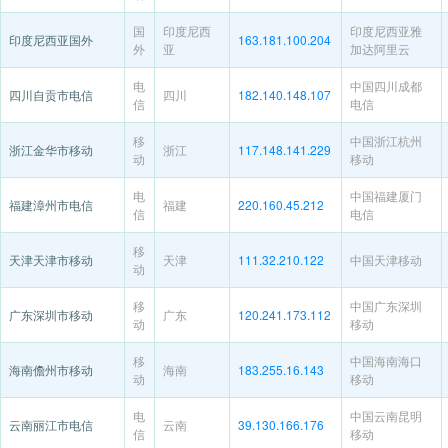
国
印度尼西
印度尼西亚雅
印度尼西亚国外
163.181.100.204
外
亚
加达阿里云
电
中国四川成都
四川自贡市电信
四川
182.140.148.107
信
电信
移
中国浙江杭州
浙江金华市移动
浙江
117.148.141.229
动
移动
电
中国福建厦门
福建漳州市电信
福建
220.160.45.212
信
电信
移
天津天津市移动
天津
111.32.210.122
中国天津移动
动
移
中国广东深圳
广东深圳市移动
广东
120.241.173.112
动
移动
移
中国海南海口
海南儋州市移动
海南
183.255.16.143
动
移动
电
中国云南昆明
云南丽江市电信
云南
39.130.166.176
信
移动