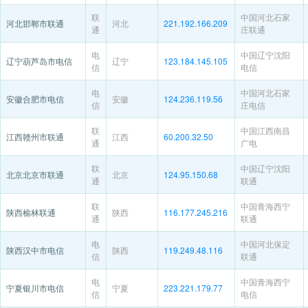
联
中国河北石家
河北邯郸市联通
河北
221.192.166.209
通
庄联通
电
中国辽宁沈阳
辽宁葫芦岛市电信
辽宁
123.184.145.105
信
电信
电
中国河北石家
安徽合肥市电信
安徽
124.236.119.56
信
庄电信
联
中国江西南昌
江西赣州市联通
江西
60.200.32.50
通
广电
联
中国辽宁沈阳
北京北京市联通
北京
124.95.150.68
通
联通
联
中国青海西宁
陕西榆林联通
陕西
116.177.245.216
通
联通
电
中国河北保定
陕西汉中市电信
陕西
119.249.48.116
信
联通
电
中国青海西宁
宁夏银川市电信
宁夏
223.221.179.77
信
电信