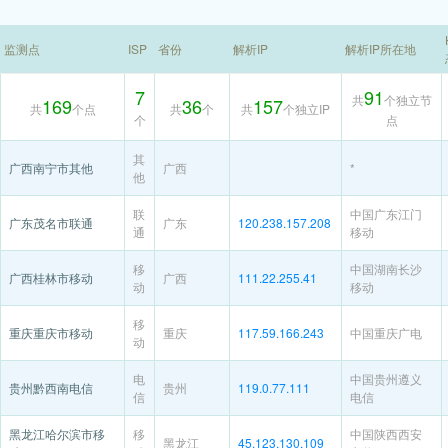
监测点
ISP
省份
解析IP
解析IP所在地
7
91
共
个独立节
169
36
157
共
个点
共
个
共
个独立IP
个
点
其
广西南宁市其他
广西
*
他
联
中国广东江门
广东茂名市联通
广东
120.238.157.208
通
移动
移
中国湖南长沙
广西桂林市移动
广西
111.22.255.41
动
移动
移
重庆重庆市移动
重庆
117.59.166.243
中国重庆广电
动
电
中国贵州遵义
贵州黔西南电信
贵州
119.0.77.111
信
电信
黑龙江哈尔滨市移
移
中国陕西西安
黑龙江
45.123.130.109