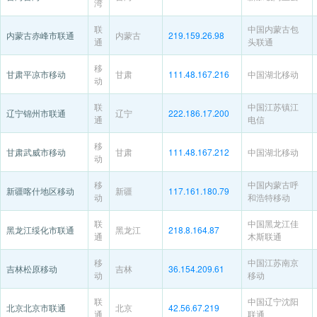
湾
联
中国内蒙古包
内蒙古赤峰市联通
内蒙古
219.159.26.98
通
头联通
移
甘肃平凉市移动
甘肃
111.48.167.216
中国湖北移动
动
联
中国江苏镇江
辽宁锦州市联通
辽宁
222.186.17.200
通
电信
移
甘肃武威市移动
甘肃
111.48.167.212
中国湖北移动
动
移
中国内蒙古呼
新疆喀什地区移动
新疆
117.161.180.79
动
和浩特移动
联
中国黑龙江佳
黑龙江绥化市联通
黑龙江
218.8.164.87
通
木斯联通
移
中国江苏南京
吉林松原移动
吉林
36.154.209.61
动
移动
联
中国辽宁沈阳
北京北京市联通
北京
42.56.67.219
通
联通