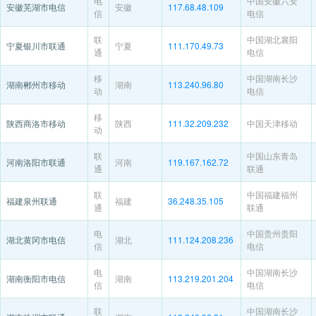
电
中国安徽六安
安徽芜湖市电信
安徽
117.68.48.109
信
电信
联
中国湖北襄阳
宁夏银川市联通
宁夏
111.170.49.73
通
电信
移
中国湖南长沙
湖南郴州市移动
湖南
113.240.96.80
动
电信
移
陕西商洛市移动
陕西
111.32.209.232
中国天津移动
动
联
中国山东青岛
河南洛阳市联通
河南
119.167.162.72
通
联通
联
中国福建福州
福建泉州联通
福建
36.248.35.105
通
联通
电
中国贵州贵阳
湖北黄冈市电信
湖北
111.124.208.236
信
电信
电
中国湖南长沙
湖南衡阳市电信
湖南
113.219.201.204
信
电信
联
中国湖南长沙