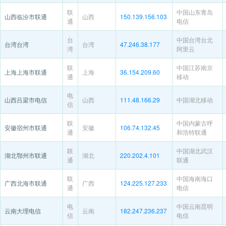
联
中国山东青岛
山西临汾市联通
山西
150.139.156.103
通
电信
台
中国台湾台北
台湾台湾
台湾
47.246.38.177
湾
阿里云
联
中国江苏南京
上海上海市联通
上海
36.154.209.60
通
移动
电
山西吕梁市电信
山西
111.48.166.29
中国湖北移动
信
联
中国内蒙古呼
安徽宿州市联通
安徽
106.74.132.45
通
和浩特联通
联
中国湖北武汉
湖北鄂州市联通
湖北
220.202.4.101
通
联通
联
中国海南海口
广西北海市联通
广西
124.225.127.233
通
电信
电
中国云南昆明
云南大理电信
云南
182.247.236.237
信
电信