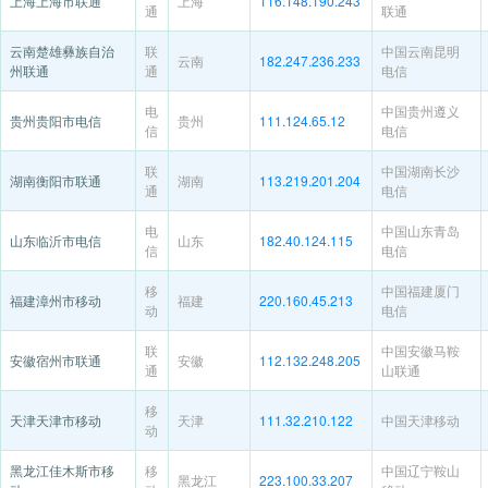
上海上海市联通
上海
116.148.190.243
通
联通
云南楚雄彝族自治
联
中国云南昆明
云南
182.247.236.233
州联通
通
电信
电
中国贵州遵义
贵州贵阳市电信
贵州
111.124.65.12
信
电信
联
中国湖南长沙
湖南衡阳市联通
湖南
113.219.201.204
通
电信
电
中国山东青岛
山东临沂市电信
山东
182.40.124.115
信
电信
移
中国福建厦门
福建漳州市移动
福建
220.160.45.213
动
电信
联
中国安徽马鞍
安徽宿州市联通
安徽
112.132.248.205
通
山联通
移
天津天津市移动
天津
111.32.210.122
中国天津移动
动
黑龙江佳木斯市移
移
中国辽宁鞍山
黑龙江
223.100.33.207