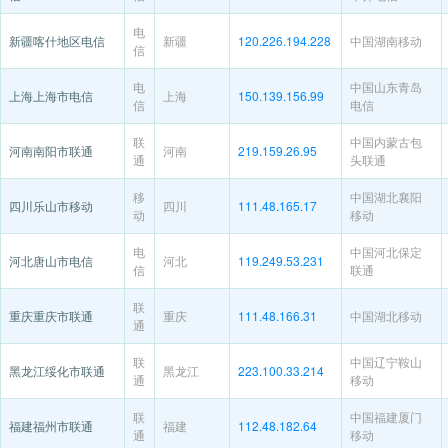
电
新疆喀什地区电信
新疆
120.226.194.228
中国湖南移动
信
电
中国山东青岛
上海上海市电信
上海
150.139.156.99
信
电信
联
中国内蒙古包
河南南阳市联通
河南
219.159.26.95
通
头联通
移
中国湖北襄阳
四川乐山市移动
四川
111.48.165.17
动
移动
电
中国河北保定
河北唐山市电信
河北
119.249.53.231
信
联通
联
重庆重庆市联通
重庆
111.48.166.31
中国湖北移动
通
联
中国辽宁鞍山
黑龙江绥化市联通
黑龙江
223.100.33.214
通
移动
联
中国福建厦门
福建福州市联通
福建
112.48.182.64
通
移动