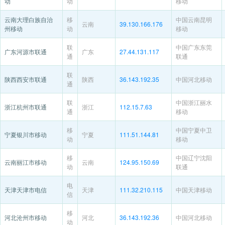
动
动
移动
云南大理白族自治
移
中国云南昆明
云南
39.130.166.176
州移动
动
移动
联
中国广东东莞
广东河源市联通
广东
27.44.131.117
通
联通
联
陕西西安市联通
陕西
36.143.192.35
中国河北移动
通
联
中国浙江丽水
浙江杭州市联通
浙江
112.15.7.63
通
移动
移
中国宁夏中卫
宁夏银川市移动
宁夏
111.51.144.81
动
移动
移
中国辽宁沈阳
云南丽江市移动
云南
124.95.150.69
动
联通
电
天津天津市电信
天津
111.32.210.115
中国天津移动
信
移
河北沧州市移动
河北
36.143.192.36
中国河北移动
动