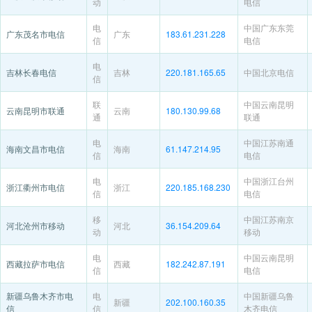
动
电信
电
中国广东东莞
广东茂名市电信
广东
183.61.231.228
信
电信
电
吉林长春电信
吉林
220.181.165.65
中国北京电信
信
联
中国云南昆明
云南昆明市联通
云南
180.130.99.68
通
联通
电
中国江苏南通
海南文昌市电信
海南
61.147.214.95
信
电信
电
中国浙江台州
浙江衢州市电信
浙江
220.185.168.230
信
电信
移
中国江苏南京
河北沧州市移动
河北
36.154.209.64
动
移动
电
中国云南昆明
西藏拉萨市电信
西藏
182.242.87.191
信
电信
新疆乌鲁木齐市电
电
中国新疆乌鲁
新疆
202.100.160.35
信
信
木齐电信