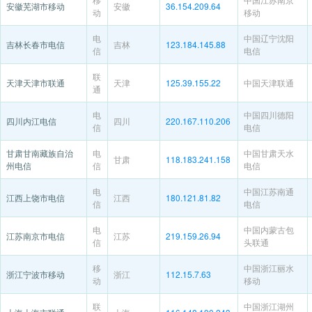
安徽芜湖市移动
安徽
36.154.209.64
动
移动
电
中国辽宁沈阳
吉林长春市电信
吉林
123.184.145.88
信
电信
联
天津天津市联通
天津
125.39.155.22
中国天津联通
通
电
中国四川德阳
四川内江电信
四川
220.167.110.206
信
电信
甘肃甘南藏族自治
电
中国甘肃天水
甘肃
118.183.241.158
州电信
信
电信
电
中国江苏南通
江西上饶市电信
江西
180.121.81.82
信
电信
电
中国内蒙古包
江苏南京市电信
江苏
219.159.26.94
信
头联通
移
中国浙江丽水
浙江宁波市移动
浙江
112.15.7.63
动
移动
联
中国浙江湖州