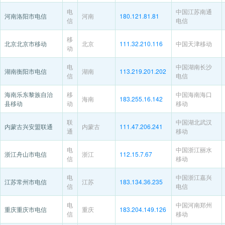
电
中国江苏南通
河南洛阳市电信
河南
180.121.81.81
信
电信
移
北京北京市移动
北京
111.32.210.116
中国天津移动
动
电
中国湖南长沙
湖南衡阳市电信
湖南
113.219.201.202
信
电信
海南乐东黎族自治
移
中国海南海口
海南
183.255.16.142
县移动
动
移动
联
中国湖北武汉
内蒙古兴安盟联通
内蒙古
111.47.206.241
通
移动
电
中国浙江丽水
浙江舟山市电信
浙江
112.15.7.67
信
移动
电
中国浙江嘉兴
江苏常州市电信
江苏
183.134.36.235
信
电信
电
中国河南郑州
重庆重庆市电信
重庆
183.204.149.126
信
移动