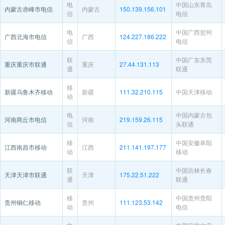
电
中国山东青岛
内蒙古赤峰市电信
内蒙古
150.139.156.101
信
电信
电
中国广西贺州
广西北海市电信
广西
124.227.186.222
信
电信
联
中国广东东莞
重庆重庆市联通
重庆
27.44.131.113
通
联通
移
新疆乌鲁木齐移动
新疆
111.32.210.115
中国天津移动
动
电
中国内蒙古包
河南商丘市电信
河南
219.159.26.115
信
头联通
移
中国安徽阜阳
江西南昌市移动
江西
211.141.197.177
动
移动
联
中国吉林长春
天津天津市联通
天津
175.22.51.222
通
联通
移
中国贵州贵阳
贵州铜仁移动
贵州
111.123.53.142
动
电信