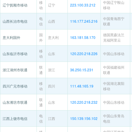
移
中国辽宁鞍山
辽宁抚顺市移动
辽宁
223.100.33.212
动
移动
电
中国青海西宁
山西长治市电信
山西
116.177.245.216
信
联通
国
德国黑森法兰
意大利国外
意大利
163.181.58.170
外
克福阿里云
移
山东临沂市移动
山东
120.220.218.226
中国山东移动
动
联
中国福建福州
浙江湖州市联通
浙江
36.250.15.231
通
联通
移
中国湖北襄阳
四川广元市移动
四川
111.48.165.19
动
移动
联
山东潍坊市联通
山东
120.220.218.232
中国山东移动
通
电
中国山东青岛
江西上饶市电信
江西
150.139.156.102
信
电信
移
中国江苏南京