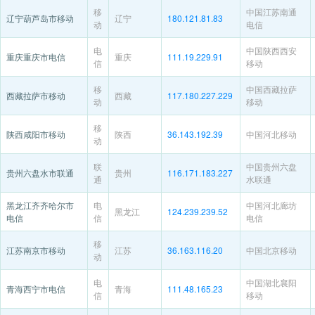
移
中国江苏南通
辽宁葫芦岛市移动
辽宁
180.121.81.83
动
电信
电
中国陕西西安
重庆重庆市电信
重庆
111.19.229.91
信
移动
移
中国西藏拉萨
西藏拉萨市移动
西藏
117.180.227.229
动
移动
移
陕西咸阳市移动
陕西
36.143.192.39
中国河北移动
动
联
中国贵州六盘
贵州六盘水市联通
贵州
116.171.183.227
通
水联通
黑龙江齐齐哈尔市
电
中国河北廊坊
黑龙江
124.239.239.52
电信
信
电信
移
江苏南京市移动
江苏
36.163.116.20
中国北京移动
动
电
中国湖北襄阳
青海西宁市电信
青海
111.48.165.23
信
移动