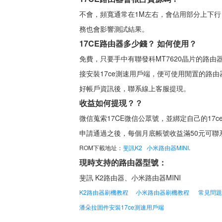
不會，頻寬通常在1M左右，會佔用部分上下
務也會影響測試結果。
17CE路由器多少錢？ 如何使用？
免費，只要手中有聯發科MT7620晶片的路由器，
接安裝17ce測速用戶端，便可使用閒置的路
好帳戶資訊後，聯系線上客服提現。
收益如何提現？？
微信蒐索17CE微信公眾號，並綁定自己的17
申請通過之後，每個月底帳號收益滿50元可聯
ROM下載地址：
斐訊K2
小米路由器MINI
.
現時支持的路由器型號：
斐訊 K2路由器、小米路由器MINI
K2路由器刷機教程
小米路由器刷機教程
常見問題
潘朵拉固件安裝17ce測速用戶端